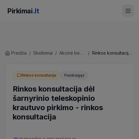
Pirkimai
.lt
Pradžia
/
Skelbimai
/
Akcinė bendrovė 'PANEVĖŽIO SPECIALUS AUTOTRANSPORTAS'
/
Rinkos konsultacija dėl šarnyrinio teleskopinio krautuvo pirkimo
Rinkos konsultacija
Pasibaigęs
Rinkos konsultacija dėl
šarnyrinio teleskopinio
krautuvo pirkimo
-
rinkos
konsultacija