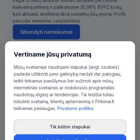
Pagal 15 metų šlifuotas vidines taisykles peržiūrime
kiekvieną pirkimą ir patiksliname 35,96% BVPŽ kodų,
kad aktualūs skelbimai tikrai pasiektų jūsų įmonę. Profilį
paruošia asmeninis vadybininkas.
Išbandyti nemokamai
Vertiname jūsų privatumą
Daugiau pirkimų iš šios organizacijos:
Mūsų svetainėje naudojami slapukai (angl. cookies)
Akcinė bendrovė 'PANEVĖŽIO SPECIALUS
padeda užtikrinti jums galimybę naršyti dar patogiau,
teikti tinkamus pasiūlymus bei sužinoti apie mūsų
AUTOTRANSPORTAS'
internetinės svetainės ar mobiliosios programėlės
naudotojų elgesį ar tendencijas. Tai leidžia toliau
tobulinti svetainę, klientų aptarnavimą ir Pirkimai.lt
teikiamas paslaugas.
Privatumo politika
Tik būtini slapukai