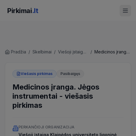
Pirkimai
.lt
Pradžia
/
Skelbimai
/
Viešoji įstaiga Klaipėdos universiteto ligoninė
/
Medicinos įranga. Jėgos instrumentai
Viešasis pirkimas
Pasibaigęs
Medicinos įranga. Jėgos
instrumentai
-
viešasis
pirkimas
PERKANČIOJI ORGANIZACIJA
Viešoji įstaiga Klaipėdos universiteto ligoninė