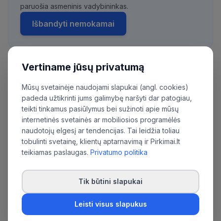
paruošia asmeninis vadybininkas.
Išbandyti nemokamai
Vertiname jūsų privatumą
Daugiau pirkimų iš šios organizacijos:
Mūsų svetainėje naudojami slapukai (angl. cookies)
Viešoji įstaiga Klaipėdos universiteto ligoninė
padeda užtikrinti jums galimybę naršyti dar patogiau,
teikti tinkamus pasiūlymus bei sužinoti apie mūsų
internetinės svetainės ar mobiliosios programėlės
naudotojų elgesį ar tendencijas. Tai leidžia toliau
tobulinti svetainę, klientų aptarnavimą ir Pirkimai.lt
teikiamas paslaugas.
Privatumo politika
Tik būtini slapukai
Leisti visus slapukus