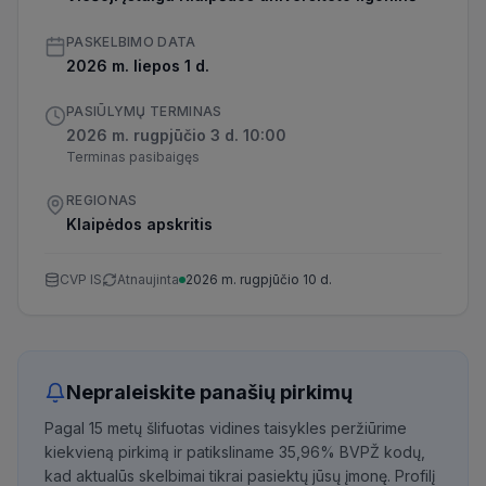
PASKELBIMO DATA
2026 m. liepos 1 d.
PASIŪLYMŲ TERMINAS
2026 m. rugpjūčio 3 d. 10:00
Terminas pasibaigęs
REGIONAS
Klaipėdos apskritis
CVP IS
Atnaujinta
2026 m. rugpjūčio 10 d.
Nepraleiskite panašių pirkimų
Pagal 15 metų šlifuotas vidines taisykles peržiūrime
kiekvieną pirkimą ir patiksliname 35,96% BVPŽ kodų,
kad aktualūs skelbimai tikrai pasiektų jūsų įmonę. Profilį