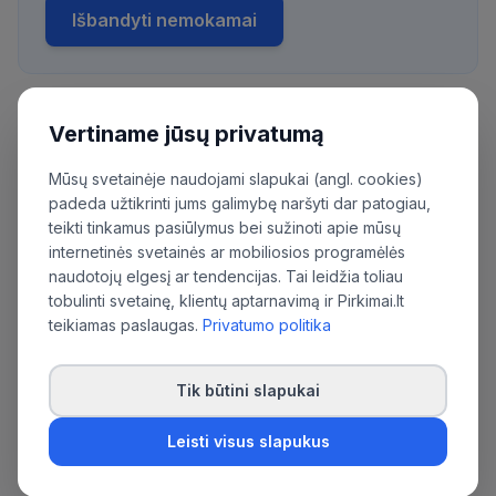
Išbandyti nemokamai
Vertiname jūsų privatumą
Daugiau pirkimų iš šios organizacijos:
Varėnos rajono savivaldybės administracija
Mūsų svetainėje naudojami slapukai (angl. cookies)
padeda užtikrinti jums galimybę naršyti dar patogiau,
teikti tinkamus pasiūlymus bei sužinoti apie mūsų
internetinės svetainės ar mobiliosios programėlės
naudotojų elgesį ar tendencijas. Tai leidžia toliau
tobulinti svetainę, klientų aptarnavimą ir Pirkimai.lt
teikiamas paslaugas.
Privatumo politika
Tik būtini slapukai
Leisti visus slapukus