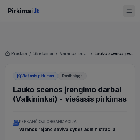
Pirkimai
.lt
Pradžia
/
Skelbimai
/
Varėnos rajono savivaldybės administracija
/
Lauko scenos įrengimo darbai (Valkininkai)
Viešasis pirkimas
Pasibaigęs
Lauko scenos įrengimo darbai
(Valkininkai)
-
viešasis pirkimas
PERKANČIOJI ORGANIZACIJA
Varėnos rajono savivaldybės administracija