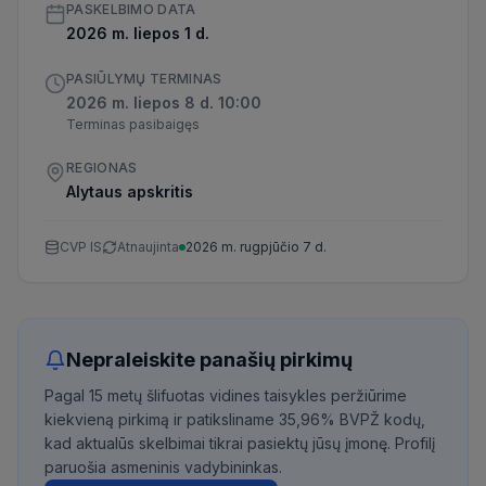
PASKELBIMO DATA
2026 m. liepos 1 d.
PASIŪLYMŲ TERMINAS
2026 m. liepos 8 d. 10:00
Terminas pasibaigęs
REGIONAS
Alytaus apskritis
CVP IS
Atnaujinta
2026 m. rugpjūčio 7 d.
Nepraleiskite panašių pirkimų
Pagal 15 metų šlifuotas vidines taisykles peržiūrime
kiekvieną pirkimą ir patiksliname 35,96% BVPŽ kodų,
kad aktualūs skelbimai tikrai pasiektų jūsų įmonę. Profilį
paruošia asmeninis vadybininkas.