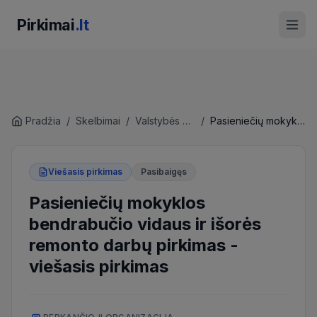
Pirkimai
.lt
Pradžia
/
Skelbimai
/
Valstybės sienos apsaugos tarnyba prie Lietuvos Respublikos vidaus reikalų ministerijos
/
Pasieniečių mokyklos bendrabučio vidaus ir išorės remonto darbų pirkimas
Viešasis pirkimas
Pasibaigęs
Pasieniečių mokyklos
bendrabučio vidaus ir išorės
remonto darbų pirkimas
-
viešasis pirkimas