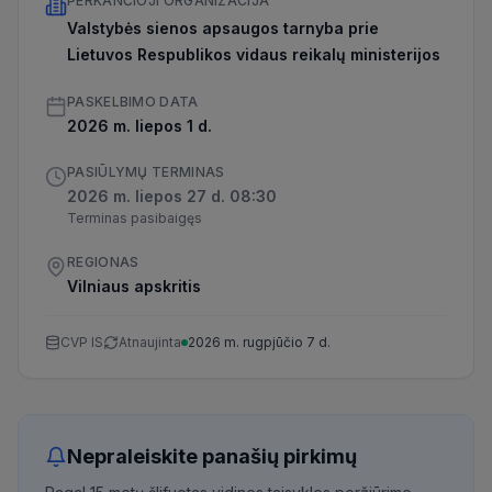
PERKANČIOJI ORGANIZACIJA
Valstybės sienos apsaugos tarnyba prie
Lietuvos Respublikos vidaus reikalų ministerijos
PASKELBIMO DATA
2026 m. liepos 1 d.
PASIŪLYMŲ TERMINAS
2026 m. liepos 27 d. 08:30
Terminas pasibaigęs
REGIONAS
Vilniaus apskritis
CVP IS
Atnaujinta
2026 m. rugpjūčio 7 d.
Nepraleiskite panašių pirkimų