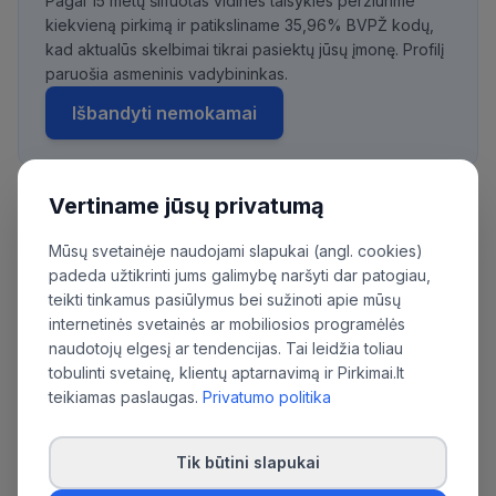
Pagal 15 metų šlifuotas vidines taisykles peržiūrime
kiekvieną pirkimą ir patiksliname 35,96% BVPŽ kodų,
kad aktualūs skelbimai tikrai pasiektų jūsų įmonę. Profilį
paruošia asmeninis vadybininkas.
Išbandyti nemokamai
Vertiname jūsų privatumą
Daugiau pirkimų iš šios organizacijos:
Mūsų svetainėje naudojami slapukai (angl. cookies)
Valstybės sienos apsaugos tarnyba prie
padeda užtikrinti jums galimybę naršyti dar patogiau,
Lietuvos Respublikos vidaus reikalų
teikti tinkamus pasiūlymus bei sužinoti apie mūsų
ministerijos
internetinės svetainės ar mobiliosios programėlės
naudotojų elgesį ar tendencijas. Tai leidžia toliau
tobulinti svetainę, klientų aptarnavimą ir Pirkimai.lt
teikiamas paslaugas.
Privatumo politika
Tik būtini slapukai