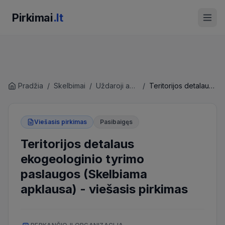
Pirkimai
.lt
Pradžia
/
Skelbimai
/
Uždaroji akcinė bendrovė "Mažeikių vandenys"
/
Teritorijos detalaus ekogeologinio tyrimo paslaugos (Skelbiama apklausa)
Viešasis pirkimas
Pasibaigęs
Teritorijos detalaus
ekogeologinio tyrimo
paslaugos (Skelbiama
apklausa)
-
viešasis pirkimas