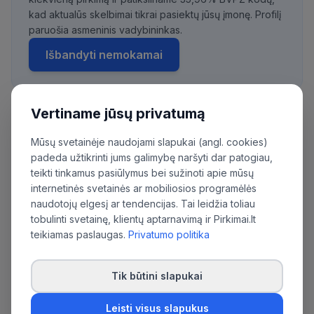
kad aktualūs skelbimai tikrai pasiektų jūsų įmonę. Profilį
paruošia asmeninis vadybininkas.
Išbandyti nemokamai
Vertiname jūsų privatumą
Daugiau pirkimų iš šios organizacijos:
Mūsų svetainėje naudojami slapukai (angl. cookies)
Uždaroji akcinė bendrovė "Mažeikių
padeda užtikrinti jums galimybę naršyti dar patogiau,
vandenys"
teikti tinkamus pasiūlymus bei sužinoti apie mūsų
internetinės svetainės ar mobiliosios programėlės
naudotojų elgesį ar tendencijas. Tai leidžia toliau
tobulinti svetainę, klientų aptarnavimą ir Pirkimai.lt
teikiamas paslaugas.
Privatumo politika
Tik būtini slapukai
Leisti visus slapukus