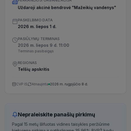
PERKANČIOJI ORGANIZACIJA
Uždaroji akcinė bendrovė "Mažeikių vandenys"
PASKELBIMO DATA
2026 m. liepos 1 d.
PASIŪLYMŲ TERMINAS
2026 m. liepos 9 d. 11:00
Terminas pasibaigęs
REGIONAS
Telšių apskritis
CVP IS
Atnaujinta
2026 m. rugpjūčio 8 d.
Nepraleiskite panašių pirkimų
Pagal 15 metų šlifuotas vidines taisykles peržiūrime
kiekvieną pirkimą ir patiksliname 35,96% BVPŽ kodų,