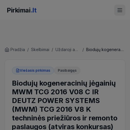
Pirkimai
.lt
Pradžia
/
Skelbimai
/
Uždaroji akcinė bendrovė "Kauno vandenys"
/
Biodujų kogeneracinių jėgainių MWM TCG 2016 V08 C IR DEUTZ POWER SYSTEMS (MWM) TCG 2016 V8 K techninės priežiūros ir remonto paslaugos (atviras konkursas)
Viešasis pirkimas
Pasibaigęs
Biodujų kogeneracinių jėgainių
MWM TCG 2016 V08 C IR
DEUTZ POWER SYSTEMS
(MWM) TCG 2016 V8 K
techninės priežiūros ir remonto
paslaugos (atviras konkursas)