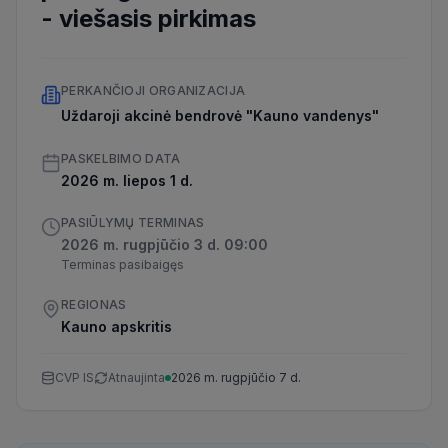
-
viešasis pirkimas
PERKANČIOJI ORGANIZACIJA
Uždaroji akcinė bendrovė "Kauno vandenys"
PASKELBIMO DATA
2026 m. liepos 1 d.
PASIŪLYMŲ TERMINAS
2026 m. rugpjūčio 3 d. 09:00
Terminas pasibaigęs
REGIONAS
Kauno apskritis
CVP IS
Atnaujinta
2026 m. rugpjūčio 7 d.