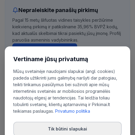
Nepraleiskite panašių pirkimų
Pagal 15 metų šlifuotas vidines taisykles peržiūrime
kiekvieną pirkimą ir patiksliname 35,96% BVPŽ kodų,
kad aktualūs skelbimai tikrai pasiektų jūsų įmonę. Profilį
paruošia asmeninis vadybininkas.
Išbandyti nemokamai
Vertiname jūsų privatumą
Mūsų svetainėje naudojami slapukai (angl. cookies)
padeda užtikrinti jums galimybę naršyti dar patogiau,
Daugiau pirkimų iš šios organizacijos:
teikti tinkamus pasiūlymus bei sužinoti apie mūsų
Uždaroji akcinė bendrovė "Kauno vandenys"
internetinės svetainės ar mobiliosios programėlės
naudotojų elgesį ar tendencijas. Tai leidžia toliau
tobulinti svetainę, klientų aptarnavimą ir Pirkimai.lt
teikiamas paslaugas.
Privatumo politika
Tik būtini slapukai