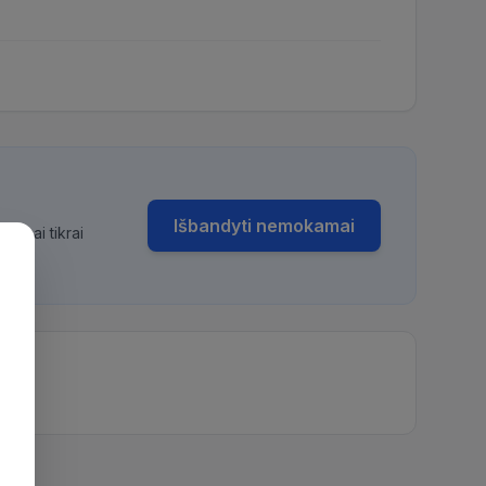
Išbandyti nemokamai
bimai tikrai