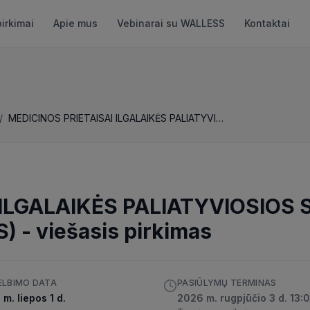
pirkimai
Apie mus
Vebinarai su WALLESS
Kontaktai
/
MEDICINOS PRIETAISAI ILGALAIKĖS PALIATYVIOSIOS SLAUGOS PACIENTAMS (ATVIRAS TARPTAUTINIS)
 ILGALAIKĖS PALIATYVIOSIO
S)
-
viešasis pirkimas
ELBIMO DATA
PASIŪLYMŲ TERMINAS
m. liepos 1 d.
2026 m. rugpjūčio 3 d. 13: