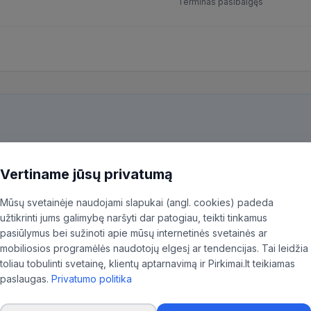
Terminas pasibaigęs
kiekvieną pirkimą ir patiksliname 35,96% BVPŽ kodų, kad aktualūs skel
ninkas.
Vertiname jūsų privatumą
Mūsų svetainėje naudojami slapukai (angl. cookies) padeda
užtikrinti jums galimybę naršyti dar patogiau, teikti tinkamus
pasiūlymus bei sužinoti apie mūsų internetinės svetainės ar
mobiliosios programėlės naudotojų elgesį ar tendencijas. Tai leidžia
a
toliau tobulinti svetainę, klientų aptarnavimą ir Pirkimai.lt teikiamas
paslaugas.
Privatumo politika