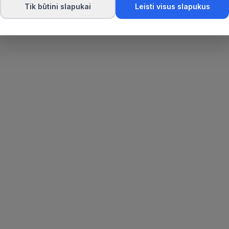
Tik būtini slapukai
Leisti visus slapukus