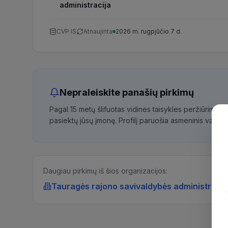
administracija
CVP IS
Atnaujinta
2026 m. rugpjūčio 7 d.
Nepraleiskite panašių pirkimų
Pagal 15 metų šlifuotas vidines taisykles peržiūrime 
pasiektų jūsų įmonę. Profilį paruošia asmeninis vadybi
Daugiau pirkimų iš šios organizacijos:
Tauragės rajono savivaldybės administracij