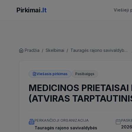
Pirkimai
.lt
Viešieji 
Pradžia
/
Skelbimai
/
Tauragės rajono savivaldybės administracija
Viešasis pirkimas
Pasibaigęs
MEDICINOS PRIETAISAI
(ATVIRAS TARPTAUTINI
PERKANČIOJI ORGANIZACIJA
PASK
2026 
Tauragės rajono savivaldybės