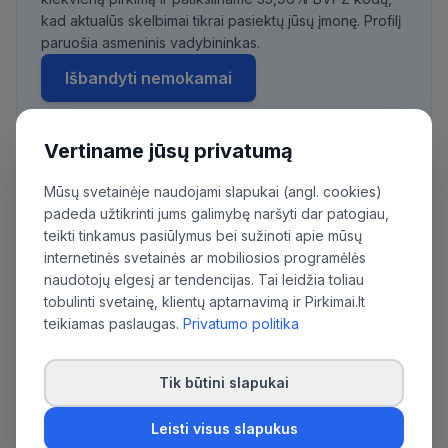
kad aktualūs skelbimai tikrai pasiektų jūsų įmonę. Profilį
paruošia asmeninis vadybininkas.
Išbandyti nemokamai
Vertiname jūsų privatumą
Daugiau pirkimų iš šios organizacijos:
Mūsų svetainėje naudojami slapukai (angl. cookies)
Viešoji įstaiga Radviliškio ligoninė
padeda užtikrinti jums galimybę naršyti dar patogiau,
teikti tinkamus pasiūlymus bei sužinoti apie mūsų
internetinės svetainės ar mobiliosios programėlės
naudotojų elgesį ar tendencijas. Tai leidžia toliau
tobulinti svetainę, klientų aptarnavimą ir Pirkimai.lt
teikiamas paslaugas.
Privatumo politika
Tik būtini slapukai
Leisti visus slapukus