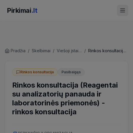
Pirkimai
.lt
Pradžia
/
Skelbimai
/
Viešoji įstaiga Radviliškio ligoninė
/
Rinkos konsultacija (Reagentai su analizatorių panauda ir laboratorinės priemonės)
Rinkos konsultacija
Pasibaigęs
Rinkos konsultacija (Reagentai
su analizatorių panauda ir
laboratorinės priemonės)
-
rinkos konsultacija