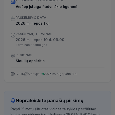
PERKANČIOJI ORGANIZACIJA
Viešoji įstaiga Radviliškio ligoninė
PASKELBIMO DATA
2026 m. liepos 1 d.
PASIŪLYMŲ TERMINAS
2026 m. liepos 10 d. 09:00
Terminas pasibaigęs
REGIONAS
Šiaulių apskritis
CVP IS
Atnaujinta
2026 m. rugpjūčio 8 d.
Nepraleiskite panašių pirkimų
Pagal 15 metų šlifuotas vidines taisykles peržiūrime
kiekvieną pirkimą ir patiksliname 35,96% BVPŽ kodų,