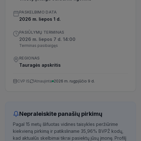
PASKELBIMO DATA
2026 m. liepos 1 d.
PASIŪLYMŲ TERMINAS
2026 m. liepos 7 d. 14:00
Terminas pasibaigęs
REGIONAS
Tauragės apskritis
CVP IS
Atnaujinta
2026 m. rugpjūčio 9 d.
Nepraleiskite panašių pirkimų
Pagal 15 metų šlifuotas vidines taisykles peržiūrime
kiekvieną pirkimą ir patiksliname 35,96% BVPŽ kodų,
kad aktualūs skelbimai tikrai pasiektų jūsų įmonę. Profilį