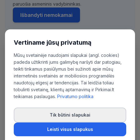
paruošia asmeninis vadybininkas.
Išbandyti nemokamai
Vertiname jūsų privatumą
Daugiau pirkimų iš šios organizacijos:
Mūsų svetainėje naudojami slapukai (angl. cookies)
Viešoji įstaiga Jurbarko ligoninė
padeda užtikrinti jums galimybę naršyti dar patogiau,
teikti tinkamus pasiūlymus bei sužinoti apie mūsų
internetinės svetainės ar mobiliosios programėlės
naudotojų elgesį ar tendencijas. Tai leidžia toliau
tobulinti svetainę, klientų aptarnavimą ir Pirkimai.lt
teikiamas paslaugas.
Privatumo politika
Tik būtini slapukai
Leisti visus slapukus