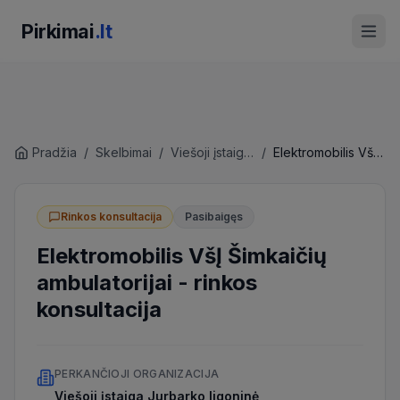
Pirkimai
.lt
Pradžia
/
Skelbimai
/
Viešoji įstaiga Jurbarko ligoninė
/
Elektromobilis VšĮ Šimkaičių ambulatorijai
Rinkos konsultacija
Pasibaigęs
Elektromobilis VšĮ Šimkaičių
ambulatorijai
-
rinkos
konsultacija
PERKANČIOJI ORGANIZACIJA
Viešoji įstaiga Jurbarko ligoninė