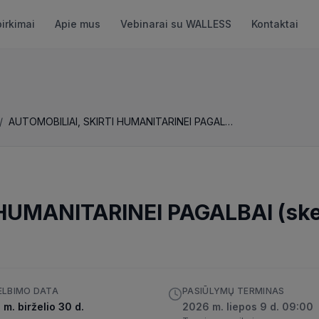
pirkimai
Apie mus
Vebinarai su WALLESS
Kontaktai
/
AUTOMOBILIAI, SKIRTI HUMANITARINEI PAGALBAI (skelbiama apklausa)
HUMANITARINEI PAGALBAI (ske
ELBIMO DATA
PASIŪLYMŲ TERMINAS
m. birželio 30 d.
2026 m. liepos 9 d. 09:00