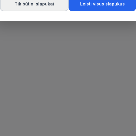
Tik būtini slapukai
Leisti visus slapukus