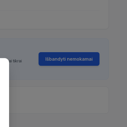
Išbandyti nemokamai
bimai tikrai