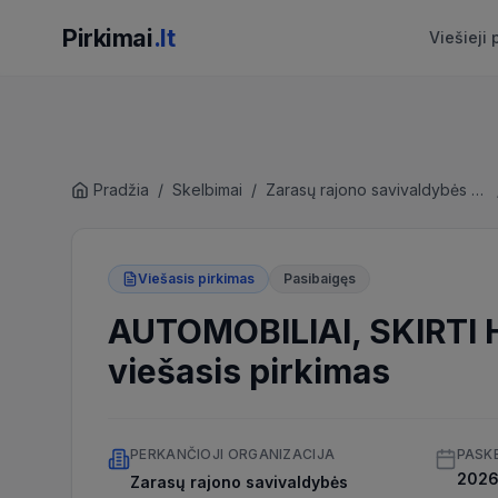
Pirkimai
.lt
Viešieji 
Pradžia
/
Skelbimai
/
Zarasų rajono savivaldybės administracija
Viešasis pirkimas
Pasibaigęs
AUTOMOBILIAI, SKIRTI 
viešasis pirkimas
PERKANČIOJI ORGANIZACIJA
PASK
2026 
Zarasų rajono savivaldybės