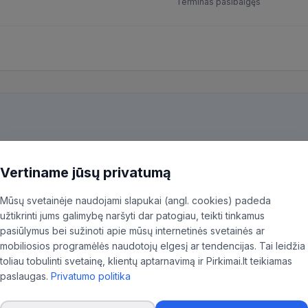
Terminas pasibaigęs
kiekvieną pirkimą ir patiksliname 35,96% BVPŽ kodų, kad aktualūs skel
ninkas.
Vertiname jūsų privatumą
Mūsų svetainėje naudojami slapukai (angl. cookies) padeda
užtikrinti jums galimybę naršyti dar patogiau, teikti tinkamus
pasiūlymus bei sužinoti apie mūsų internetinės svetainės ar
mobiliosios programėlės naudotojų elgesį ar tendencijas. Tai leidžia
toliau tobulinti svetainę, klientų aptarnavimą ir Pirkimai.lt teikiamas
paslaugas.
Privatumo politika