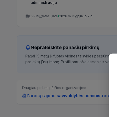
administracija
CVP IS
Atnaujinta
2026 m. rugpjūčio 7 d.
Nepraleiskite panašių pirkimų
Pagal 15 metų šlifuotas vidines taisykles peržiūrime 
pasiektų jūsų įmonę. Profilį paruošia asmeninis vadybi
Daugiau pirkimų iš šios organizacijos:
Zarasų rajono savivaldybės administracija