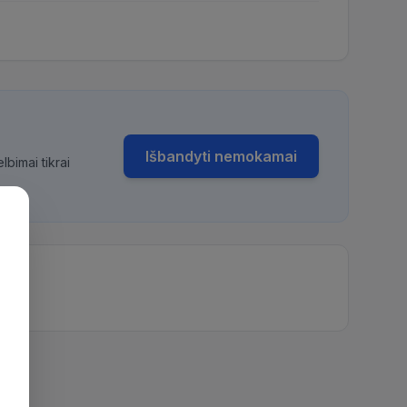
Išbandyti nemokamai
bimai tikrai