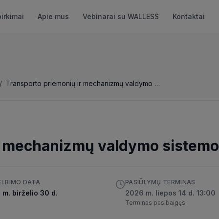
pirkimai
Apie mus
Vebinarai su WALLESS
Kontaktai
/
Transporto priemonių ir mechanizmų valdymo sistemos
ir mechanizmų valdymo sistem
ELBIMO DATA
PASIŪLYMŲ TERMINAS
m. birželio 30 d.
2026 m. liepos 14 d. 13:00
Terminas pasibaigęs