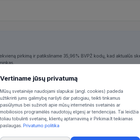
kiekvieną pirkimą ir patiksliname 35,96% BVPŽ kodų, kad aktualūs skel
ninkas.
Vertiname jūsų privatumą
Mūsų svetainėje naudojami slapukai (angl. cookies) padeda
užtikrinti jums galimybę naršyti dar patogiau, teikti tinkamus
ENYS'
pasiūlymus bei sužinoti apie mūsų internetinės svetainės ar
mobiliosios programėlės naudotojų elgesį ar tendencijas. Tai leidžia
toliau tobulinti svetainę, klientų aptarnavimą ir Pirkimai.lt teikiamas
paslaugas.
Privatumo politika