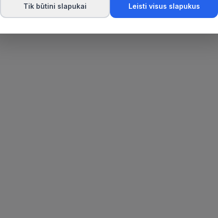
Tik būtini slapukai
Leisti visus slapukus