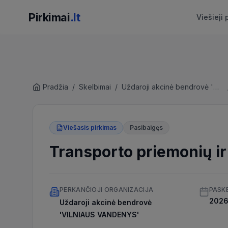
Pirkimai
.lt
Viešieji 
Pradžia
/
Skelbimai
/
Uždaroji akcinė bendrovė 'VILNIAUS VANDENYS'
Viešasis pirkimas
Pasibaigęs
Transporto priemonių 
PERKANČIOJI ORGANIZACIJA
PASK
2026 
Uždaroji akcinė bendrovė
'VILNIAUS VANDENYS'