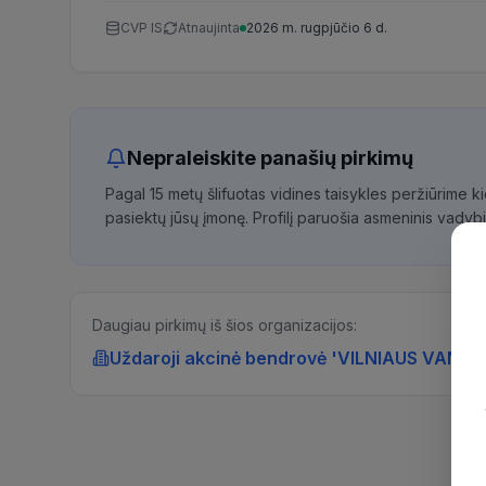
CVP IS
Atnaujinta
2026 m. rugpjūčio 6 d.
Nepraleiskite panašių pirkimų
Pagal 15 metų šlifuotas vidines taisykles peržiūrime 
pasiektų jūsų įmonę. Profilį paruošia asmeninis vadybi
Daugiau pirkimų iš šios organizacijos:
Uždaroji akcinė bendrovė 'VILNIAUS VAND