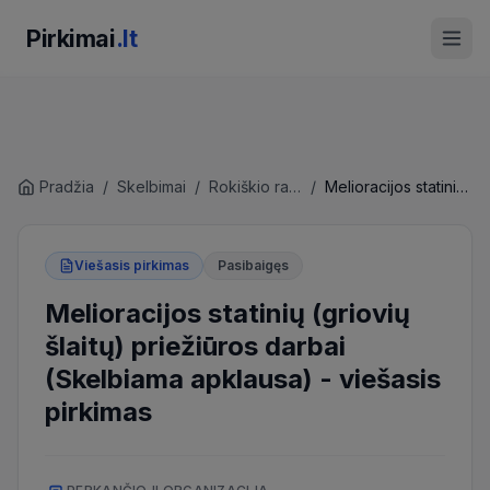
Pirkimai
.lt
Pradžia
/
Skelbimai
/
Rokiškio rajono savivaldybės administracija
/
Melioracijos statinių (griovių šlaitų) priežiūros darbai (Skelbiama apklausa)
Viešasis pirkimas
Pasibaigęs
Melioracijos statinių (griovių
šlaitų) priežiūros darbai
(Skelbiama apklausa)
-
viešasis
pirkimas