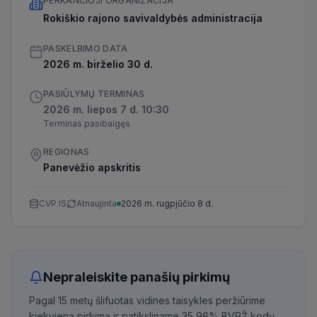
PERKANČIOJI ORGANIZACIJA
Rokiškio rajono savivaldybės administracija
PASKELBIMO DATA
2026 m. birželio 30 d.
PASIŪLYMŲ TERMINAS
2026 m. liepos 7 d. 10:30
Terminas pasibaigęs
REGIONAS
Panevėžio apskritis
CVP IS
Atnaujinta
2026 m. rugpjūčio 8 d.
Nepraleiskite panašių pirkimų
Pagal 15 metų šlifuotas vidines taisykles peržiūrime
kiekvieną pirkimą ir patiksliname 35,96% BVPŽ kodų,