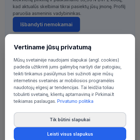
kad aktualūs skelbimai tikrai pasiektų jūsų įmonę. Profilį
paruošia asmeninis vadybininkas.
Išbandyti nemokamai
Vertiname jūsų privatumą
Daugiau pirkimų iš šios organizacijos:
Mūsų svetainėje naudojami slapukai (angl. cookies)
Rokiškio rajono savivaldybės administracija
padeda užtikrinti jums galimybę naršyti dar patogiau,
teikti tinkamus pasiūlymus bei sužinoti apie mūsų
internetinės svetainės ar mobiliosios programėlės
naudotojų elgesį ar tendencijas. Tai leidžia toliau
tobulinti svetainę, klientų aptarnavimą ir Pirkimai.lt
teikiamas paslaugas.
Privatumo politika
Tik būtini slapukai
Leisti visus slapukus