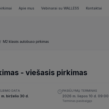
pirkimai
Apie mus
Vebinarai su WALLESS
Kontaktai
/
M2 klasės autobuso pirkimas
kimas
-
viešasis pirkimas
ELBIMO DATA
PASIŪLYMŲ TERMINAS
m. birželio 30 d.
2026 m. liepos 10 d. 09:00
Terminas pasibaigęs