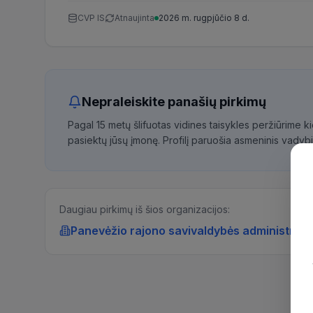
CVP IS
Atnaujinta
2026 m. rugpjūčio 8 d.
Nepraleiskite panašių pirkimų
Pagal 15 metų šlifuotas vidines taisykles peržiūrime 
pasiektų jūsų įmonę. Profilį paruošia asmeninis vadybi
Daugiau pirkimų iš šios organizacijos:
Panevėžio rajono savivaldybės administraci