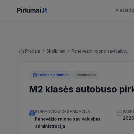
Pirkimai
.lt
Viešieji 
Pradžia
/
Skelbimai
/
Panevėžio rajono savivaldybės administracija
Viešasis pirkimas
Pasibaigęs
M2 klasės autobuso pir
PERKANČIOJI ORGANIZACIJA
PASK
2026 
Panevėžio rajono savivaldybės
administracija