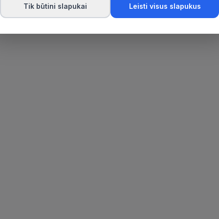
Tik būtini slapukai
Leisti visus slapukus