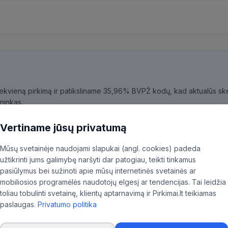
kiekvieną pirkimą ir patiksliname 35,96% BVPŽ kodų, kad aktualūs skel
ninkas.
Vertiname jūsų privatumą
Mūsų svetainėje naudojami slapukai (angl. cookies) padeda
užtikrinti jums galimybę naršyti dar patogiau, teikti tinkamus
ja
pasiūlymus bei sužinoti apie mūsų internetinės svetainės ar
mobiliosios programėlės naudotojų elgesį ar tendencijas. Tai leidžia
toliau tobulinti svetainę, klientų aptarnavimą ir Pirkimai.lt teikiamas
paslaugas.
Privatumo politika