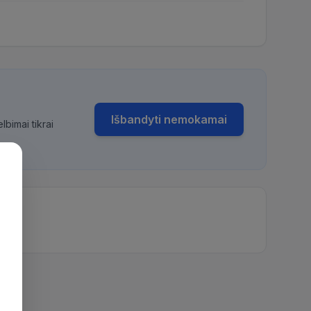
Išbandyti nemokamai
bimai tikrai