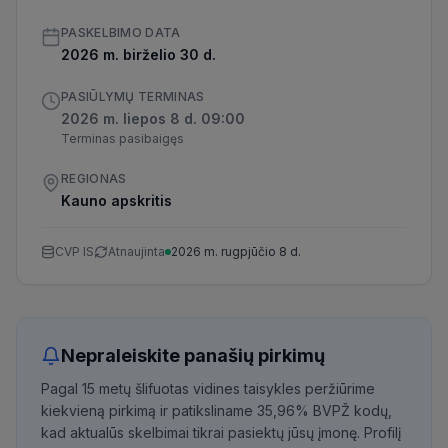
PASKELBIMO DATA
2026 m. birželio 30 d.
PASIŪLYMŲ TERMINAS
2026 m. liepos 8 d. 09:00
Terminas pasibaigęs
REGIONAS
Kauno apskritis
CVP IS
Atnaujinta
2026 m. rugpjūčio 8 d.
Nepraleiskite panašių pirkimų
Pagal 15 metų šlifuotas vidines taisykles peržiūrime
kiekvieną pirkimą ir patiksliname 35,96% BVPŽ kodų,
kad aktualūs skelbimai tikrai pasiektų jūsų įmonę. Profilį