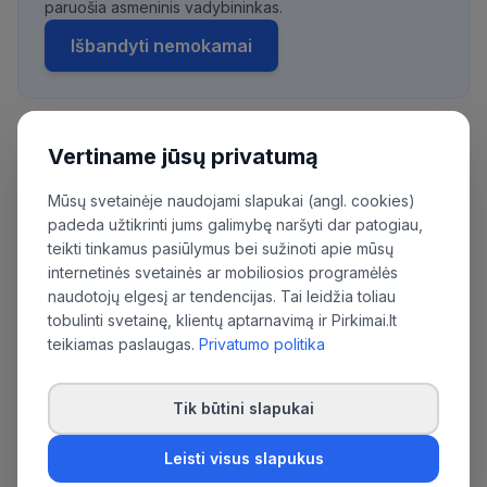
paruošia asmeninis vadybininkas.
Išbandyti nemokamai
Vertiname jūsų privatumą
Daugiau pirkimų iš šios organizacijos:
Lietuvos kariuomenės Specialiųjų operacijų
Mūsų svetainėje naudojami slapukai (angl. cookies)
pajėgų Vytauto Didžiojo jėgerių batalionas
padeda užtikrinti jums galimybę naršyti dar patogiau,
teikti tinkamus pasiūlymus bei sužinoti apie mūsų
internetinės svetainės ar mobiliosios programėlės
naudotojų elgesį ar tendencijas. Tai leidžia toliau
tobulinti svetainę, klientų aptarnavimą ir Pirkimai.lt
teikiamas paslaugas.
Privatumo politika
Tik būtini slapukai
Leisti visus slapukus