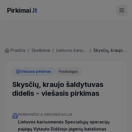
Pirkimai
.lt
Pradžia
/
Skelbimai
/
Lietuvos kariuomenės Specialiųjų operacijų pajėgų Vytauto Didžiojo jėgerių batalionas
/
Skysčių, kraujo šaldytuvas didelis
Viešasis pirkimas
Pasibaigęs
Skysčių, kraujo šaldytuvas
didelis
-
viešasis pirkimas
PERKANČIOJI ORGANIZACIJA
Lietuvos kariuomenės Specialiųjų operacijų
pajėgų Vytauto Didžiojo jėgerių batalionas