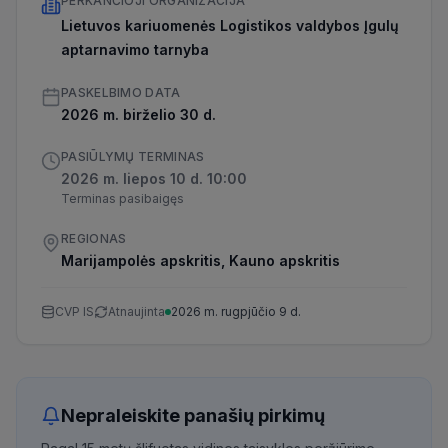
PERKANČIOJI ORGANIZACIJA
Lietuvos kariuomenės Logistikos valdybos Įgulų
aptarnavimo tarnyba
PASKELBIMO DATA
2026 m. birželio 30 d.
PASIŪLYMŲ TERMINAS
2026 m. liepos 10 d. 10:00
Terminas pasibaigęs
REGIONAS
Marijampolės apskritis, Kauno apskritis
CVP IS
Atnaujinta
2026 m. rugpjūčio 9 d.
Nepraleiskite panašių pirkimų