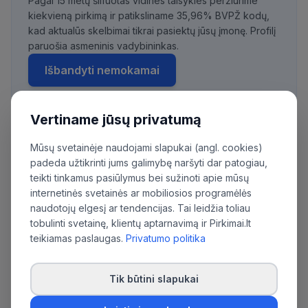
Pagal 15 metų šlifuotas vidines taisykles peržiūrime
kiekvieną pirkimą ir patiksliname 35,96% BVPŽ kodų,
kad aktualūs skelbimai tikrai pasiektų jūsų įmonę. Profilį
paruošia asmeninis vadybininkas.
Išbandyti nemokamai
Vertiname jūsų privatumą
Daugiau pirkimų iš šios organizacijos:
Mūsų svetainėje naudojami slapukai (angl. cookies)
Lietuvos kariuomenės Logistikos valdybos
padeda užtikrinti jums galimybę naršyti dar patogiau,
teikti tinkamus pasiūlymus bei sužinoti apie mūsų
Įgulų aptarnavimo tarnyba
internetinės svetainės ar mobiliosios programėlės
naudotojų elgesį ar tendencijas. Tai leidžia toliau
tobulinti svetainę, klientų aptarnavimą ir Pirkimai.lt
teikiamas paslaugas.
Privatumo politika
Tik būtini slapukai