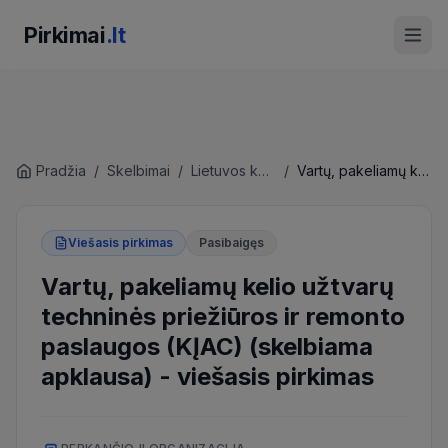
Pirkimai
.lt
Pradžia
/
Skelbimai
/
Lietuvos kariuomenės Logistikos valdybos Įgulų aptarnavimo tarnyba
/
Vartų, pakeliamų kelio užtvarų techninės priežiūros ir remonto paslaugos (KĮAC) (skelbiama apklausa)
Viešasis pirkimas
Pasibaigęs
Vartų, pakeliamų kelio užtvarų
techninės priežiūros ir remonto
paslaugos (KĮAC) (skelbiama
apklausa)
-
viešasis pirkimas