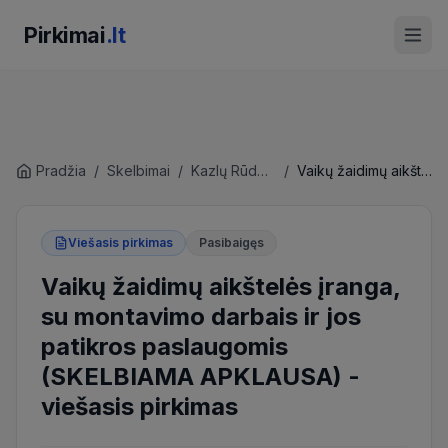
Pirkimai
.lt
Pradžia
/
Skelbimai
/
Kazlų Rūdos savivaldybės administracija
/
Vaikų žaidimų aikštelės įranga, su montavimo darbais ir jos patikros paslaugomis (SKELBIAMA APKLAUSA)
Viešasis pirkimas
Pasibaigęs
Vaikų žaidimų aikštelės įranga,
su montavimo darbais ir jos
patikros paslaugomis
(SKELBIAMA APKLAUSA)
-
viešasis pirkimas