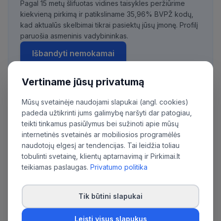
Pagal 15 metų šlifuotas vidines taisykles peržiūrime
kiekvieną pirkimą ir patiksliname 35,96% BVPŽ kodų,
kad aktualūs skelbimai tikrai pasiektų jūsų įmonę. Profilį
paruošia asmeninis vadybininkas.
Išbandyti nemokamai
Vertiname jūsų privatumą
Mūsų svetainėje naudojami slapukai (angl. cookies)
Daugiau pirkimų iš šios organizacijos:
padeda užtikrinti jums galimybę naršyti dar patogiau,
Kazlų Rūdos savivaldybės administracija
teikti tinkamus pasiūlymus bei sužinoti apie mūsų
internetinės svetainės ar mobiliosios programėlės
naudotojų elgesį ar tendencijas. Tai leidžia toliau
tobulinti svetainę, klientų aptarnavimą ir Pirkimai.lt
teikiamas paslaugas.
Privatumo politika
Tik būtini slapukai
Leisti visus slapukus