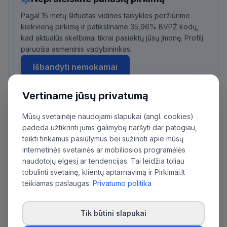
Pagal 15 metų šlifuotas vidines taisykles peržiūrime
kiekvieną pirkimą ir patiksliname 35,96% BVPŽ kodų,
kad aktualūs skelbimai tikrai pasiektų jūsų įmonę. Profilį
paruošia asmeninis vadybininkas.
Išbandyti nemokamai
Vertiname jūsų privatumą
Mūsų svetainėje naudojami slapukai (angl. cookies)
Daugiau pirkimų iš šios organizacijos:
padeda užtikrinti jums galimybę naršyti dar patogiau,
Muitinės departamentas prie Lietuvos
teikti tinkamus pasiūlymus bei sužinoti apie mūsų
Respublikos finansų ministerijos
internetinės svetainės ar mobiliosios programėlės
naudotojų elgesį ar tendencijas. Tai leidžia toliau
tobulinti svetainę, klientų aptarnavimą ir Pirkimai.lt
teikiamas paslaugas.
Privatumo politika
Tik būtini slapukai