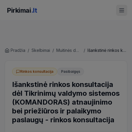
Pirkimai
.lt
Pradžia
/
Skelbimai
/
Muitinės departamentas prie Lietuvos Respublikos finansų ministerijos
/
Išankstinė rinkos konsultacija dėl Tikrinimų valdymo sistemos (KOMANDORAS) atnaujinimo bei priežiūros ir palaikymo paslaugų
Rinkos konsultacija
Pasibaigęs
Išankstinė rinkos konsultacija
dėl Tikrinimų valdymo sistemos
(KOMANDORAS) atnaujinimo
bei priežiūros ir palaikymo
paslaugų
-
rinkos konsultacija