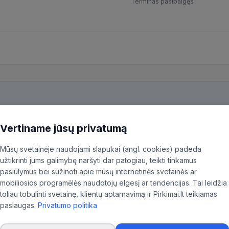
Terminas pasibaigęs
kiekvieną pirkimą ir patiksliname 35,96% BVPŽ kodų, kad aktualūs skel
Vertiname jūsų privatumą
ninkas.
Mūsų svetainėje naudojami slapukai (angl. cookies) padeda
užtikrinti jums galimybę naršyti dar patogiau, teikti tinkamus
pasiūlymus bei sužinoti apie mūsų internetinės svetainės ar
mobiliosios programėlės naudotojų elgesį ar tendencijas. Tai leidžia
toliau tobulinti svetainę, klientų aptarnavimą ir Pirkimai.lt teikiamas
ninė Kauno klinikos
paslaugas.
Privatumo politika