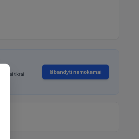
Išbandyti nemokamai
bimai tikrai