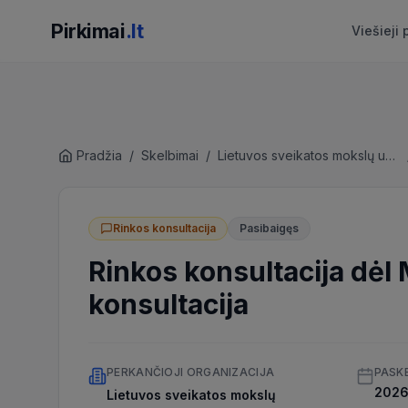
Pirkimai
.lt
Viešieji 
Pradžia
/
Skelbimai
/
Lietuvos sveikatos mokslų universiteto ligoninė Kauno klinikos
Rinkos konsultacija
Pasibaigęs
Rinkos konsultacija dėl
konsultacija
PERKANČIOJI ORGANIZACIJA
PASK
2026 
Lietuvos sveikatos mokslų