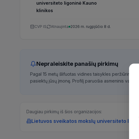
universiteto ligoninė Kauno
klinikos
CVP IS
Atnaujinta
2026 m. rugpjūčio 8 d.
Nepraleiskite panašių pirkimų
Pagal 15 metų šlifuotas vidines taisykles peržiūrime 
pasiektų jūsų įmonę. Profilį paruošia asmeninis vadybi
Daugiau pirkimų iš šios organizacijos:
Lietuvos sveikatos mokslų universiteto ligo