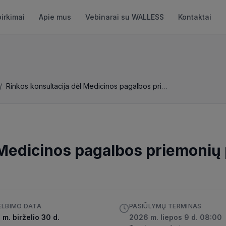
pirkimai
Apie mus
Vebinarai su WALLESS
Kontaktai
/
Rinkos konsultacija dėl Medicinos pagalbos priemonių pirkimo
 Medicinos pagalbos priemonių
ELBIMO DATA
PASIŪLYMŲ TERMINAS
m. birželio 30 d.
2026 m. liepos 9 d. 08:00