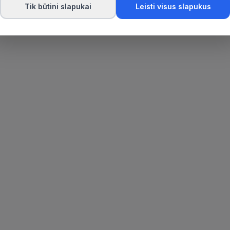
Tik būtini slapukai
Leisti visus slapukus