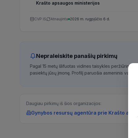
Krašto apsaugos ministerijos
CVP IS
Atnaujinta
2026 m. rugpjūčio 6 d.
Nepraleiskite panašių pirkimų
Pagal 15 metų šlifuotas vidines taisykles peržiūrime 
pasiektų jūsų įmonę. Profilį paruošia asmeninis vadybi
Daugiau pirkimų iš šios organizacijos:
Gynybos resursų agentūra prie Krašto apsa