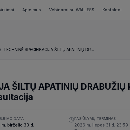
pirkimai
Apie mus
Vebinarai su WALLESS
Kontaktai
/
TECHNINĖ SPECIFIKACIJA ŠILTŲ APATINIŲ DRABUŽIŲ KOMPLEKTUI (antram sluoksniui)
JA ŠILTŲ APATINIŲ DRABUŽIŲ
ultacija
ELBIMO DATA
PASIŪLYMŲ TERMINAS
m. birželio 30 d.
2026 m. liepos 31 d. 23:59