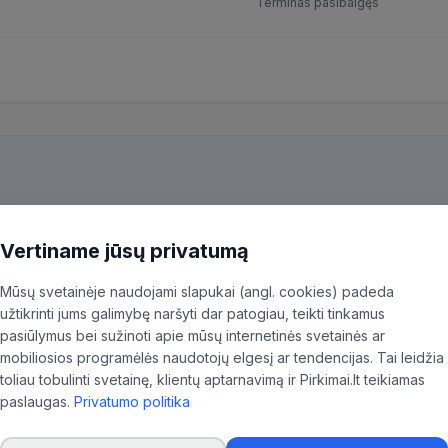
Terminas pasibaigęs
kiekvieną pirkimą ir patiksliname 35,96% BVPŽ kodų, kad aktualūs skel
ninkas.
Vertiname jūsų privatumą
Mūsų svetainėje naudojami slapukai (angl. cookies) padeda
užtikrinti jums galimybę naršyti dar patogiau, teikti tinkamus
pasiūlymus bei sužinoti apie mūsų internetinės svetainės ar
mobiliosios programėlės naudotojų elgesį ar tendencijas. Tai leidžia
ugos ministerijos
toliau tobulinti svetainę, klientų aptarnavimą ir Pirkimai.lt teikiamas
paslaugas.
Privatumo politika