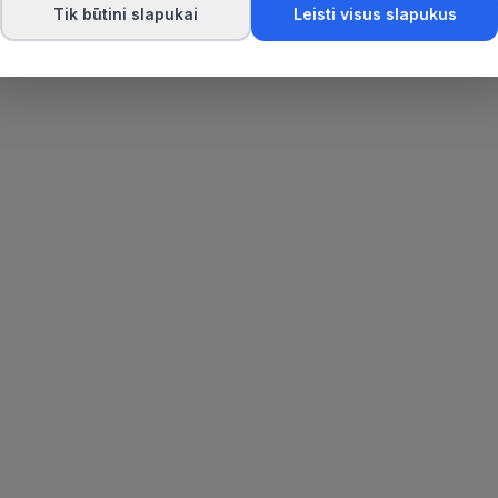
Tik būtini slapukai
Leisti visus slapukus