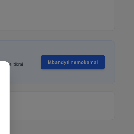
Išbandyti nemokamai
bimai tikrai