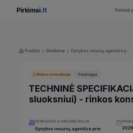
Pirkimai
.lt
Viešieji 
Pradžia
/
Skelbimai
/
Gynybos resursų agentūra prie Krašto apsaugos ministerijos
Rinkos konsultacija
Pasibaigęs
TECHNINĖ SPECIFIKACI
sluoksniui)
-
rinkos kons
PERKANČIOJI ORGANIZACIJA
PASK
2026 
Gynybos resursų agentūra prie