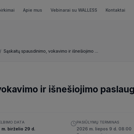
pirkimai
Apie mus
Vebinarai su WALLESS
Kontaktai
/
Sąskaitų spausdinimo, vokavimo ir išnešiojimo paslaugos pirkimas
okavimo ir išnešiojimo paslau
ELBIMO DATA
PASIŪLYMŲ TERMINAS
m. birželio 29 d.
2026 m. liepos 9 d. 08:00