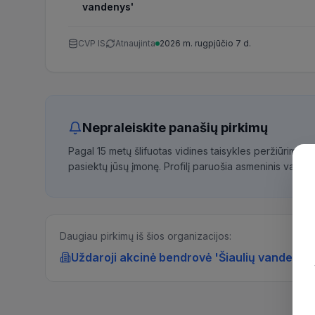
vandenys'
CVP IS
Atnaujinta
2026 m. rugpjūčio 7 d.
Nepraleiskite panašių pirkimų
Pagal 15 metų šlifuotas vidines taisykles peržiūrime 
pasiektų jūsų įmonę. Profilį paruošia asmeninis vadybi
Daugiau pirkimų iš šios organizacijos:
Uždaroji akcinė bendrovė 'Šiaulių vandenys