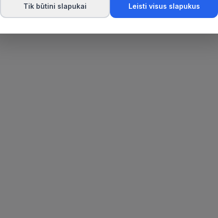
Tik būtini slapukai
Leisti visus slapukus