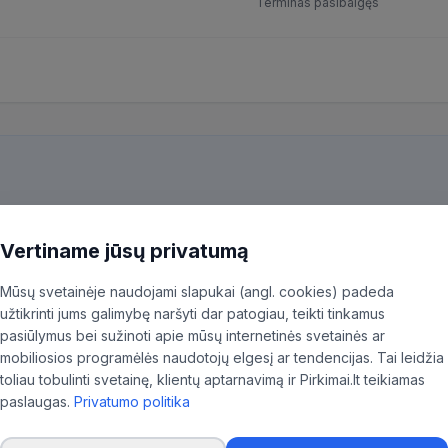
Terminas pasibaigęs
kiekvieną pirkimą ir patiksliname 35,96% BVPŽ kodų, kad aktualūs skel
ninkas.
Vertiname jūsų privatumą
Mūsų svetainėje naudojami slapukai (angl. cookies) padeda
užtikrinti jums galimybę naršyti dar patogiau, teikti tinkamus
pasiūlymus bei sužinoti apie mūsų internetinės svetainės ar
mobiliosios programėlės naudotojų elgesį ar tendencijas. Tai leidžia
'
toliau tobulinti svetainę, klientų aptarnavimą ir Pirkimai.lt teikiamas
paslaugas.
Privatumo politika