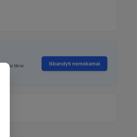
Išbandyti nemokamai
bimai tikrai