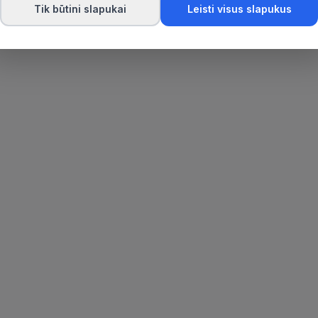
Tik būtini slapukai
Leisti visus slapukus