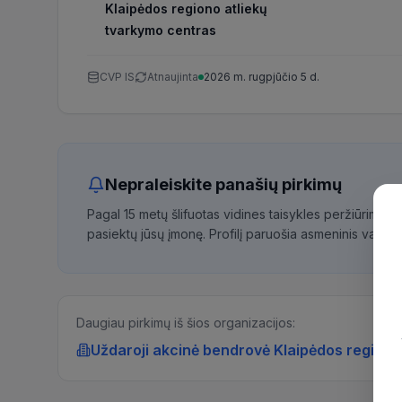
Klaipėdos regiono atliekų
tvarkymo centras
CVP IS
Atnaujinta
2026 m. rugpjūčio 5 d.
Nepraleiskite panašių pirkimų
Pagal 15 metų šlifuotas vidines taisykles peržiūrime 
pasiektų jūsų įmonę. Profilį paruošia asmeninis vadybi
Daugiau pirkimų iš šios organizacijos:
Uždaroji akcinė bendrovė Klaipėdos regiono