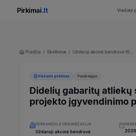
Pirkimai
.lt
Viešieji 
Pradžia
/
Skelbimai
/
Uždaroji akcinė bendrovė Klaipėdos regiono atliekų tvarkymo centras
Viešasis pirkimas
Pasibaigęs
Didelių gabaritų atliekų
projekto įgyvendinimo 
PERKANČIOJI ORGANIZACIJA
PASK
2026 
Uždaroji akcinė bendrovė