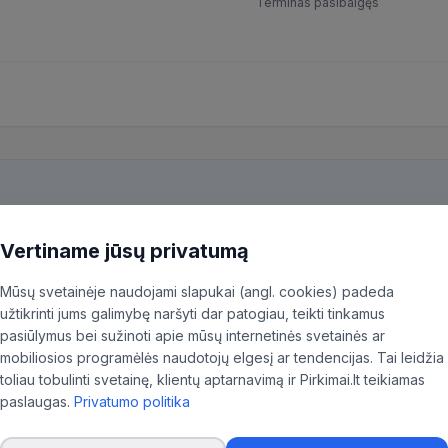
Terminas pasibaigęs
kiekvieną pirkimą ir patiksliname 35,96% BVPŽ kodų, kad aktualūs skel
Vertiname jūsų privatumą
ninkas.
Mūsų svetainėje naudojami slapukai (angl. cookies) padeda
užtikrinti jums galimybę naršyti dar patogiau, teikti tinkamus
pasiūlymus bei sužinoti apie mūsų internetinės svetainės ar
mobiliosios programėlės naudotojų elgesį ar tendencijas. Tai leidžia
toliau tobulinti svetainę, klientų aptarnavimą ir Pirkimai.lt teikiamas
 atliekų tvarkymo centras
paslaugas.
Privatumo politika