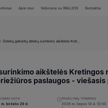
pirkimai
Apie mus
Vebinarai su WALLESS
Kontaktai
/
Didelių gabaritų atliekų surinkimo aikštelės Kretingos rajone projektavimo ir projekto įgyvendinimo priežiūros paslaugos
 surinkimo aikštelės Kretingos 
priežiūros paslaugos
-
viešasis
ELBIMO DATA
PASIŪLYMŲ TERMINAS
m. birželio 29 d.
2026 m. liepos 14 d. 12:00