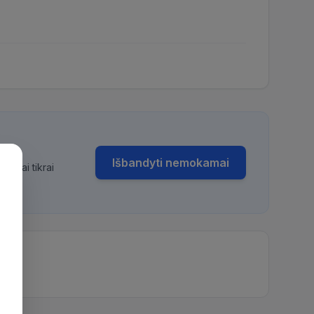
Išbandyti nemokamai
bimai tikrai