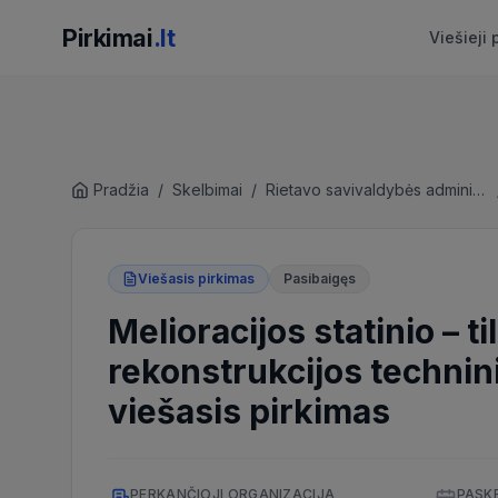
Pirkimai
.lt
Viešieji 
Pradžia
/
Skelbimai
/
Rietavo savivaldybės administracija
Viešasis pirkimas
Pasibaigęs
Melioracijos statinio – ti
rekonstrukcijos technin
viešasis pirkimas
PERKANČIOJI ORGANIZACIJA
PASK