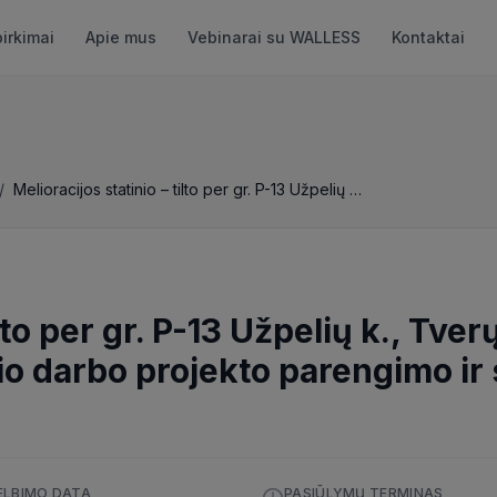
pirkimai
Apie mus
Vebinarai su WALLESS
Kontaktai
/
Melioracijos statinio – tilto per gr. P-13 Užpelių k., Tverų sen., Rietavo sav., rekonstrukcijos techninio darbo projekto parengimo ir statybos darbai
lto per gr. P-13 Užpelių k., Tver
io darbo projekto parengimo ir
ELBIMO DATA
PASIŪLYMŲ TERMINAS