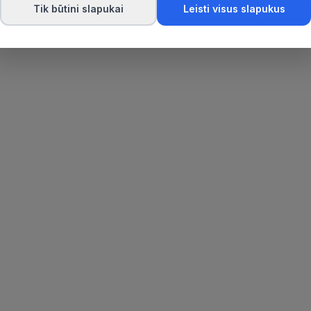
Tik būtini slapukai
Leisti visus slapukus