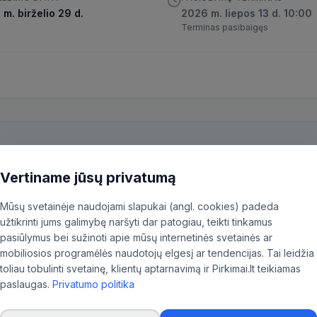
m. birželio 29 d.
2026 m. liepos 13 d. 10:00
Terminas pasibaigęs
Vertiname jūsų privatumą
kiekvieną pirkimą ir patiksliname 35,96% BVPŽ kodų, kad aktualūs skel
ninkas.
Mūsų svetainėje naudojami slapukai (angl. cookies) padeda
užtikrinti jums galimybę naršyti dar patogiau, teikti tinkamus
pasiūlymus bei sužinoti apie mūsų internetinės svetainės ar
mobiliosios programėlės naudotojų elgesį ar tendencijas. Tai leidžia
toliau tobulinti svetainę, klientų aptarnavimą ir Pirkimai.lt teikiamas
paslaugas.
Privatumo politika