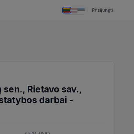
Prisijungti
ų sen., Rietavo sav.,
 statybos darbai
-
REGIONAS