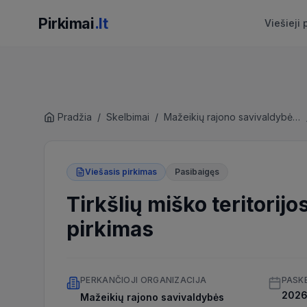
Pirkimai
.lt
Viešieji 
Pradžia
/
Skelbimai
/
Mažeikių rajono savivaldybės administracija
Viešasis pirkimas
Pasibaigęs
Tirkšlių miško teritorij
pirkimas
PERKANČIOJI ORGANIZACIJA
PASK
2026 
Mažeikių rajono savivaldybės