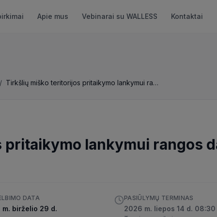
pirkimai
Apie mus
Vebinarai su WALLESS
Kontaktai
/
Tirkšlių miško teritorijos pritaikymo lankymui rangos darbai
os pritaikymo lankymui rangos d
ELBIMO DATA
PASIŪLYMŲ TERMINAS
m. birželio 29 d.
2026 m. liepos 14 d. 08:30