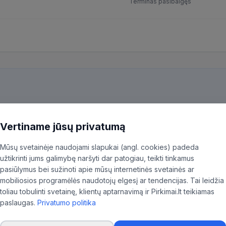
Terminas pasibaigęs
kiekvieną pirkimą ir patiksliname 35,96% BVPŽ kodų, kad aktualūs skel
ninkas.
Vertiname jūsų privatumą
Mūsų svetainėje naudojami slapukai (angl. cookies) padeda
užtikrinti jums galimybę naršyti dar patogiau, teikti tinkamus
pasiūlymus bei sužinoti apie mūsų internetinės svetainės ar
mobiliosios programėlės naudotojų elgesį ar tendencijas. Tai leidžia
toliau tobulinti svetainę, klientų aptarnavimą ir Pirkimai.lt teikiamas
paslaugas.
Privatumo politika