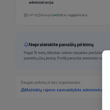
administracija
CVP IS
Atnaujinta
2026 m. rugpjūčio 8 d.
Nepraleiskite panašių pirkimų
Pagal 15 metų šlifuotas vidines taisykles peržiūrime 
pasiektų jūsų įmonę. Profilį paruošia asmeninis vadybi
Daugiau pirkimų iš šios organizacijos:
Mažeikių rajono savivaldybės administracija