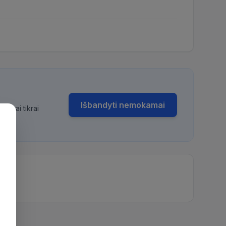
Išbandyti nemokamai
bimai tikrai