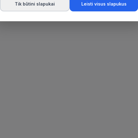
Tik būtini slapukai
Leisti visus slapukus