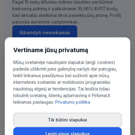
Pagal 15 metų šlifuotas vidines taisykles peržiūrime
kiekvieną pirkimą ir patiksliname 35,96% BVPŽ kodų,
kad aktualūs skelbimai tikrai pasiektų jūsų įmonę. Profilį
paruošia asmeninis vadybininkas.
Išbandyti nemokamai
Vertiname jūsų privatumą
Mūsų svetainėje naudojami slapukai (angl. cookies)
Daugiau pirkimų iš šios organizacijos:
padeda užtikrinti jums galimybę naršyti dar patogiau,
Lietuvos Respublikos žemės ūkio ministerija
teikti tinkamus pasiūlymus bei sužinoti apie mūsų
internetinės svetainės ar mobiliosios programėlės
naudotojų elgesį ar tendencijas. Tai leidžia toliau
tobulinti svetainę, klientų aptarnavimą ir Pirkimai.lt
teikiamas paslaugas.
Privatumo politika
Tik būtini slapukai
Leisti visus slapukus