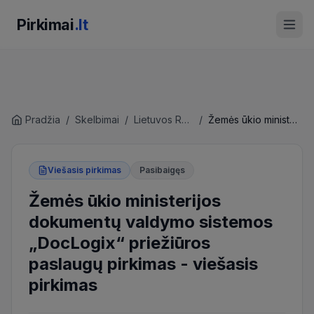
Pirkimai
.lt
Pradžia
/
Skelbimai
/
Lietuvos Respublikos žemės ūkio ministerija
/
Žemės ūkio ministerijos dokumentų valdymo sistemos „DocLogix“ priežiūros paslaugų pirkimas
Viešasis pirkimas
Pasibaigęs
Žemės ūkio ministerijos
dokumentų valdymo sistemos
„DocLogix“ priežiūros
paslaugų pirkimas
-
viešasis
pirkimas