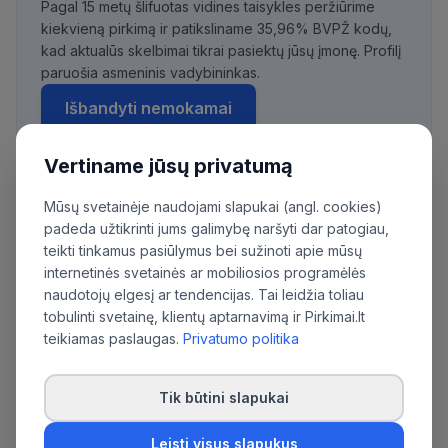
Pagal 15 metų šlifuotas vidines taisykles peržiūrime
kiekvieną pirkimą ir patiksliname 35,96% BVPŽ kodų,
kad aktualūs skelbimai tikrai pasiektų jūsų įmonę. Profilį
paruošia asmeninis vadybininkas.
Išbandyti nemokamai
Vertiname jūsų privatumą
Mūsų svetainėje naudojami slapukai (angl. cookies)
Daugiau pirkimų iš šios organizacijos:
padeda užtikrinti jums galimybę naršyti dar patogiau,
Vilniaus universitetas
teikti tinkamus pasiūlymus bei sužinoti apie mūsų
internetinės svetainės ar mobiliosios programėlės
naudotojų elgesį ar tendencijas. Tai leidžia toliau
tobulinti svetainę, klientų aptarnavimą ir Pirkimai.lt
teikiamas paslaugas.
Privatumo politika
Tik būtini slapukai
Leisti visus slapukus