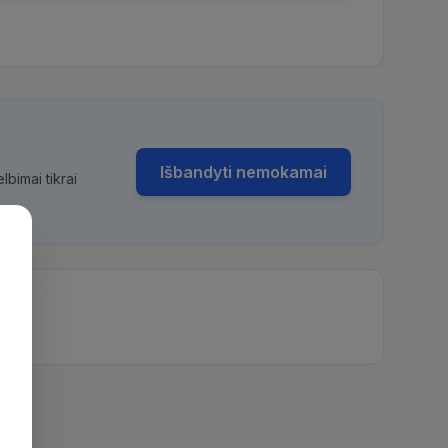
Išbandyti nemokamai
bimai tikrai