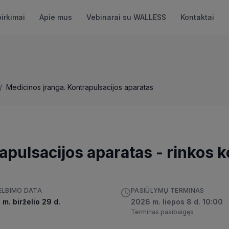
pirkimai
Apie mus
Vebinarai su WALLESS
Kontaktai
/
Medicinos įranga. Kontrapulsacijos aparatas
apulsacijos aparatas
-
rinkos k
ELBIMO DATA
PASIŪLYMŲ TERMINAS
m. birželio 29 d.
2026 m. liepos 8 d. 10:00
Terminas pasibaigęs