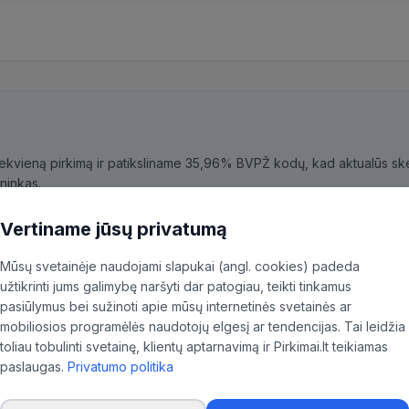
kiekvieną pirkimą ir patiksliname 35,96% BVPŽ kodų, kad aktualūs skel
ninkas.
Vertiname jūsų privatumą
Mūsų svetainėje naudojami slapukai (angl. cookies) padeda
užtikrinti jums galimybę naršyti dar patogiau, teikti tinkamus
nė
pasiūlymus bei sužinoti apie mūsų internetinės svetainės ar
mobiliosios programėlės naudotojų elgesį ar tendencijas. Tai leidžia
toliau tobulinti svetainę, klientų aptarnavimą ir Pirkimai.lt teikiamas
paslaugas.
Privatumo politika