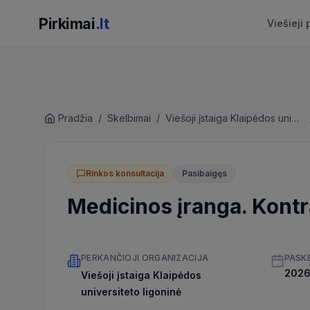
Pirkimai
.lt
Viešieji 
Pradžia
/
Skelbimai
/
Viešoji įstaiga Klaipėdos universiteto ligoninė
Rinkos konsultacija
Pasibaigęs
Medicinos įranga. Kontr
PERKANČIOJI ORGANIZACIJA
PASK
2026 
Viešoji įstaiga Klaipėdos
universiteto ligoninė