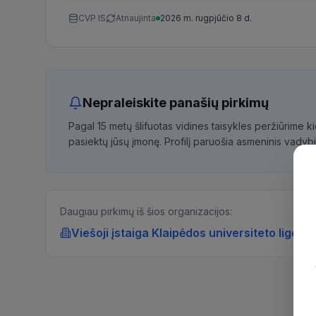
CVP IS
Atnaujinta
2026 m. rugpjūčio 8 d.
Nepraleiskite panašių pirkimų
Pagal 15 metų šlifuotas vidines taisykles peržiūrime 
pasiektų jūsų įmonę. Profilį paruošia asmeninis vadybi
Daugiau pirkimų iš šios organizacijos:
Viešoji įstaiga Klaipėdos universiteto ligoni