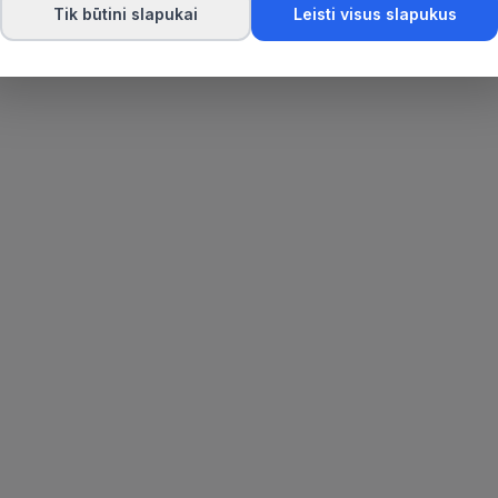
Tik būtini slapukai
Leisti visus slapukus