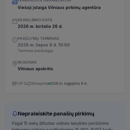
PERKANČIOJI ORGANIZACIJA
Viešoji įstaiga Vilniaus pirkimų agentūra
PASKELBIMO DATA
2026 m. birželio 26 d.
PASIŪLYMŲ TERMINAS
2026 m. liepos 9 d. 10:00
Terminas pasibaigęs
REGIONAS
Vilniaus apskritis
CVP IS
Atnaujinta
2026 m. rugpjūčio 9 d.
Nepraleiskite panašių pirkimų
Pagal 15 metų šlifuotas vidines taisykles peržiūrime
kiekvieną pirkimą ir patiksliname 35,96% BVPŽ kodų,