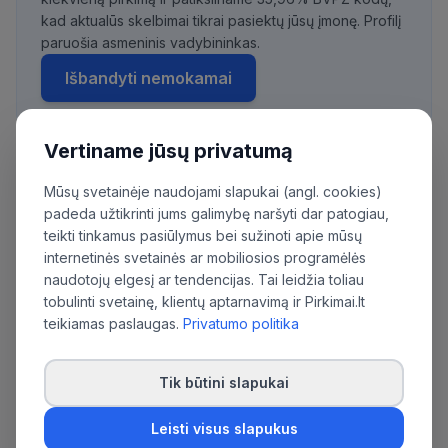
kad aktualūs skelbimai tikrai pasiektų jūsų įmonę. Profilį
paruošia asmeninis vadybininkas.
Išbandyti nemokamai
Vertiname jūsų privatumą
Daugiau pirkimų iš šios organizacijos:
Mūsų svetainėje naudojami slapukai (angl. cookies)
Viešoji įstaiga Vilniaus pirkimų agentūra
padeda užtikrinti jums galimybę naršyti dar patogiau,
teikti tinkamus pasiūlymus bei sužinoti apie mūsų
internetinės svetainės ar mobiliosios programėlės
naudotojų elgesį ar tendencijas. Tai leidžia toliau
tobulinti svetainę, klientų aptarnavimą ir Pirkimai.lt
teikiamas paslaugas.
Privatumo politika
Tik būtini slapukai
Leisti visus slapukus