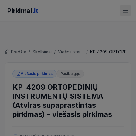
Pirkimai
.lt
Pradžia
/
Skelbimai
/
Viešoji įstaiga Vilniaus pirkimų agentūra
/
KP-4209 ORTOPEDINIŲ INSTRUMENTŲ SISTEMA (Atviras supaprastintas pirkimas)
Viešasis pirkimas
Pasibaigęs
KP-4209 ORTOPEDINIŲ
INSTRUMENTŲ SISTEMA
(Atviras supaprastintas
pirkimas)
-
viešasis pirkimas