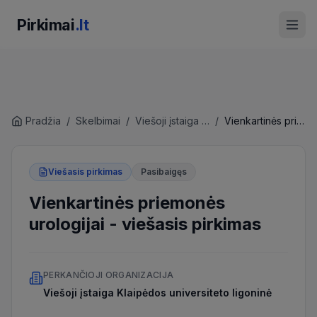
Pirkimai
.lt
Pradžia
/
Skelbimai
/
Viešoji įstaiga Klaipėdos universiteto ligoninė
/
Vienkartinės priemonės urologijai
Viešasis pirkimas
Pasibaigęs
Vienkartinės priemonės
urologijai
-
viešasis pirkimas
PERKANČIOJI ORGANIZACIJA
Viešoji įstaiga Klaipėdos universiteto ligoninė