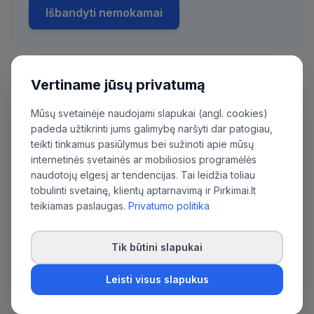
Išbandyti nemokamai
Vertiname jūsų privatumą
Daugiau pirkimų iš šios organizacijos:
Viešoji įstaiga Klaipėdos universiteto ligoninė
Mūsų svetainėje naudojami slapukai (angl. cookies)
padeda užtikrinti jums galimybę naršyti dar patogiau,
teikti tinkamus pasiūlymus bei sužinoti apie mūsų
internetinės svetainės ar mobiliosios programėlės
naudotojų elgesį ar tendencijas. Tai leidžia toliau
tobulinti svetainę, klientų aptarnavimą ir Pirkimai.lt
teikiamas paslaugas.
Privatumo politika
Tik būtini slapukai
Leisti visus slapukus