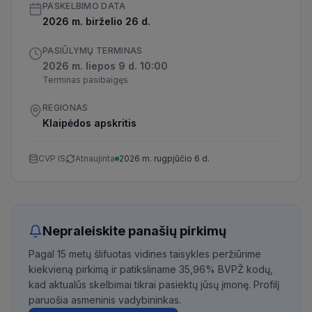
PASKELBIMO DATA
2026 m. birželio 26 d.
PASIŪLYMŲ TERMINAS
2026 m. liepos 9 d. 10:00
Terminas pasibaigęs
REGIONAS
Klaipėdos apskritis
CVP IS
Atnaujinta
2026 m. rugpjūčio 6 d.
Nepraleiskite panašių pirkimų
Pagal 15 metų šlifuotas vidines taisykles peržiūrime
kiekvieną pirkimą ir patiksliname 35,96% BVPŽ kodų,
kad aktualūs skelbimai tikrai pasiektų jūsų įmonę. Profilį
paruošia asmeninis vadybininkas.