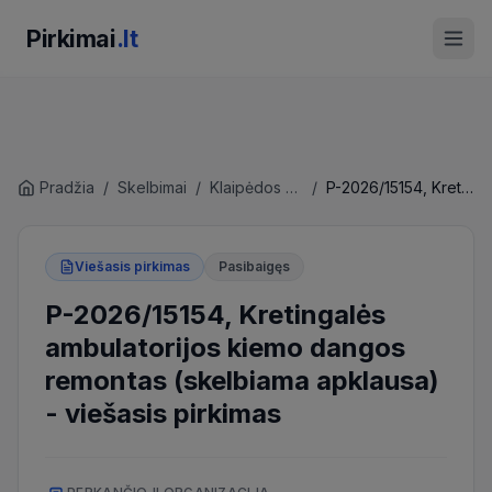
Pirkimai
.lt
Pradžia
/
Skelbimai
/
Klaipėdos rajono savivaldybės administracija
/
P-2026/15154, Kretingalės ambulatorijos kiemo dangos remontas (skelbiama apklausa)
Viešasis pirkimas
Pasibaigęs
P-2026/15154, Kretingalės
ambulatorijos kiemo dangos
remontas (skelbiama apklausa)
-
viešasis pirkimas