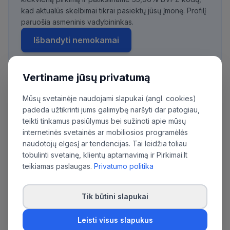
kad aktualūs skelbimai tikrai pasiektų jūsų įmonę. Profilį
paruošia asmeninis vadybininkas.
Išbandyti nemokamai
Vertiname jūsų privatumą
Daugiau pirkimų iš šios organizacijos:
Mūsų svetainėje naudojami slapukai (angl. cookies)
Klaipėdos rajono savivaldybės administracija
padeda užtikrinti jums galimybę naršyti dar patogiau,
teikti tinkamus pasiūlymus bei sužinoti apie mūsų
internetinės svetainės ar mobiliosios programėlės
naudotojų elgesį ar tendencijas. Tai leidžia toliau
tobulinti svetainę, klientų aptarnavimą ir Pirkimai.lt
teikiamas paslaugas.
Privatumo politika
Tik būtini slapukai
Leisti visus slapukus