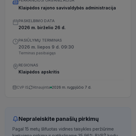
PERKANČIOJI ORGANIZACIJA
Klaipėdos rajono savivaldybės administracija
PASKELBIMO DATA
2026 m. birželio 26 d.
PASIŪLYMŲ TERMINAS
2026 m. liepos 9 d. 09:30
Terminas pasibaigęs
REGIONAS
Klaipėdos apskritis
CVP IS
Atnaujinta
2026 m. rugpjūčio 7 d.
Nepraleiskite panašių pirkimų
Pagal 15 metų šlifuotas vidines taisykles peržiūrime
kiekvieną pirkimą ir patiksliname 35,96% BVPŽ kodų,