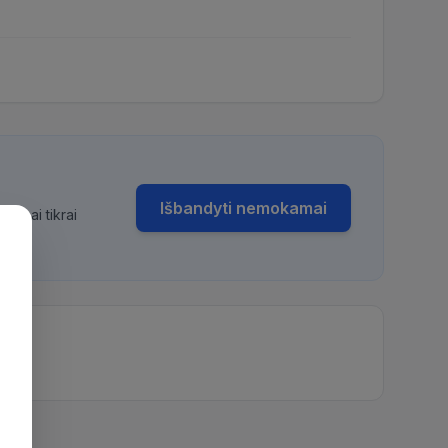
Išbandyti nemokamai
bimai tikrai