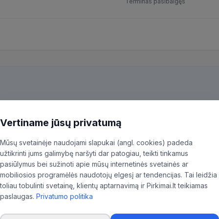
Terminas pasibaigęs
kiekvieną pirkimą ir patiksliname 35,96% BVPŽ kodų, kad aktualūs skel
ninkas.
Vertiname jūsų privatumą
Mūsų svetainėje naudojami slapukai (angl. cookies) padeda
užtikrinti jums galimybę naršyti dar patogiau, teikti tinkamus
pasiūlymus bei sužinoti apie mūsų internetinės svetainės ar
mobiliosios programėlės naudotojų elgesį ar tendencijas. Tai leidžia
toliau tobulinti svetainę, klientų aptarnavimą ir Pirkimai.lt teikiamas
paslaugas.
Privatumo politika