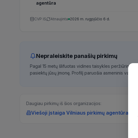
agentūra
CVP IS
Atnaujinta
2026 m. rugpjūčio 6 d.
Nepraleiskite panašių pirkimų
Pagal 15 metų šlifuotas vidines taisykles peržiūrime 
pasiektų jūsų įmonę. Profilį paruošia asmeninis vadybi
Daugiau pirkimų iš šios organizacijos:
Viešoji įstaiga Vilniaus pirkimų agentūra