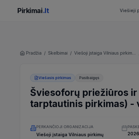
Pirkimai
.lt
Viešieji 
Pradžia
/
Skelbimai
/
Viešoji įstaiga Vilniaus pirkimų agentūra
Viešasis pirkimas
Pasibaigęs
Šviesoforų priežiūros i
tarptautinis pirkimas)
-
PERKANČIOJI ORGANIZACIJA
PASK
2026 
Viešoji įstaiga Vilniaus pirkimų