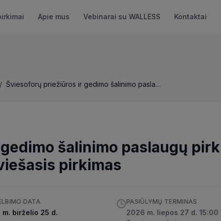
pirkimai
Apie mus
Vebinarai su WALLESS
Kontaktai
/
Šviesoforų priežiūros ir gedimo šalinimo paslaugų pirkimas (Atviras tarptautinis pirkimas)
r gedimo šalinimo paslaugų pirk
viešasis pirkimas
ELBIMO DATA
PASIŪLYMŲ TERMINAS
m. birželio 25 d.
2026 m. liepos 27 d. 15:00