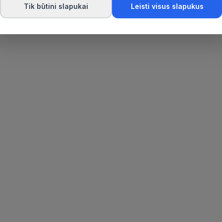
Tik būtini slapukai
Leisti visus slapukus