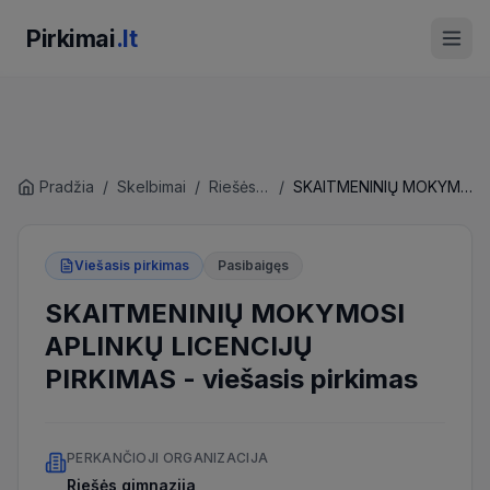
Pirkimai
.lt
Pradžia
/
Skelbimai
/
Riešės gimnazija
/
SKAITMENINIŲ MOKYMOSI APLINKŲ LICENCIJŲ PIRKIMAS
Viešasis pirkimas
Pasibaigęs
SKAITMENINIŲ MOKYMOSI
APLINKŲ LICENCIJŲ
PIRKIMAS
-
viešasis pirkimas
PERKANČIOJI ORGANIZACIJA
Riešės gimnazija