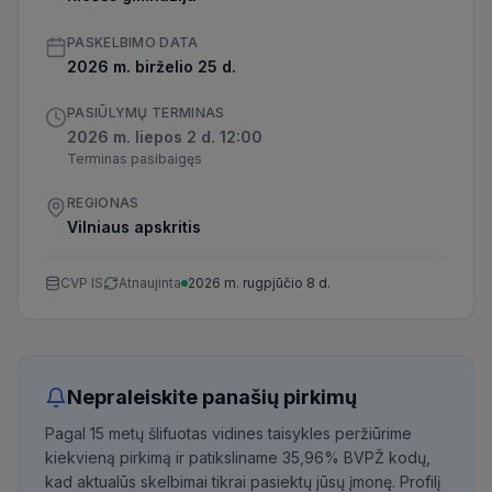
PASKELBIMO DATA
2026 m. birželio 25 d.
PASIŪLYMŲ TERMINAS
2026 m. liepos 2 d. 12:00
Terminas pasibaigęs
REGIONAS
Vilniaus apskritis
CVP IS
Atnaujinta
2026 m. rugpjūčio 8 d.
Nepraleiskite panašių pirkimų
Pagal 15 metų šlifuotas vidines taisykles peržiūrime
kiekvieną pirkimą ir patiksliname 35,96% BVPŽ kodų,
kad aktualūs skelbimai tikrai pasiektų jūsų įmonę. Profilį