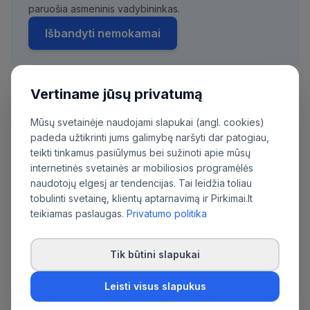
paruošia asmeninis vadybininkas.
Išbandyti nemokamai
Vertiname jūsų privatumą
Daugiau pirkimų iš šios organizacijos:
Mūsų svetainėje naudojami slapukai (angl. cookies)
Marijampolės savivaldybės administracija
padeda užtikrinti jums galimybę naršyti dar patogiau,
teikti tinkamus pasiūlymus bei sužinoti apie mūsų
internetinės svetainės ar mobiliosios programėlės
naudotojų elgesį ar tendencijas. Tai leidžia toliau
tobulinti svetainę, klientų aptarnavimą ir Pirkimai.lt
teikiamas paslaugas.
Privatumo politika
Tik būtini slapukai
Leisti visus slapukus