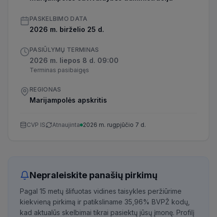
PASKELBIMO DATA
2026 m. birželio 25 d.
PASIŪLYMŲ TERMINAS
2026 m. liepos 8 d. 09:00
Terminas pasibaigęs
REGIONAS
Marijampolės apskritis
CVP IS
Atnaujinta
2026 m. rugpjūčio 7 d.
Nepraleiskite panašių pirkimų
Pagal 15 metų šlifuotas vidines taisykles peržiūrime
kiekvieną pirkimą ir patiksliname 35,96% BVPŽ kodų,
kad aktualūs skelbimai tikrai pasiektų jūsų įmonę. Profilį