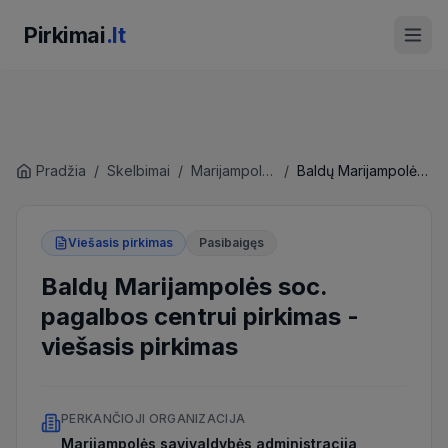
Pirkimai
.lt
Pradžia
/
Skelbimai
/
Marijampolės savivaldybės administracija
/
Baldų Marijampolės soc. pagalbos centrui pirkimas
Viešasis pirkimas
Pasibaigęs
Baldų Marijampolės soc.
pagalbos centrui pirkimas
-
viešasis pirkimas
PERKANČIOJI ORGANIZACIJA
Marijampolės savivaldybės administracija