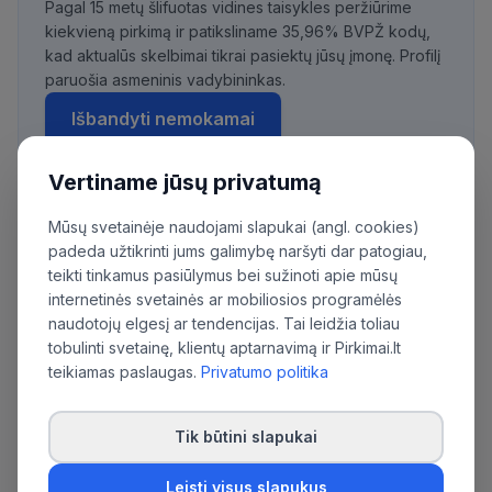
Pagal 15 metų šlifuotas vidines taisykles peržiūrime
kiekvieną pirkimą ir patiksliname 35,96% BVPŽ kodų,
kad aktualūs skelbimai tikrai pasiektų jūsų įmonę. Profilį
paruošia asmeninis vadybininkas.
Išbandyti nemokamai
Vertiname jūsų privatumą
Mūsų svetainėje naudojami slapukai (angl. cookies)
Daugiau pirkimų iš šios organizacijos:
padeda užtikrinti jums galimybę naršyti dar patogiau,
Lietuvos įtraukties švietime centras
teikti tinkamus pasiūlymus bei sužinoti apie mūsų
internetinės svetainės ar mobiliosios programėlės
naudotojų elgesį ar tendencijas. Tai leidžia toliau
tobulinti svetainę, klientų aptarnavimą ir Pirkimai.lt
teikiamas paslaugas.
Privatumo politika
Tik būtini slapukai
Leisti visus slapukus