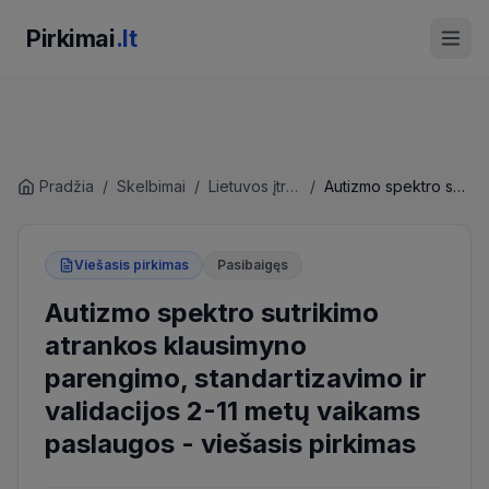
Pirkimai
.lt
Pradžia
/
Skelbimai
/
Lietuvos įtraukties švietime centras
/
Autizmo spektro sutrikimo atrankos klausimyno parengimo, standartizavimo ir validacijos 2-11 metų vaikams paslaugos
Viešasis pirkimas
Pasibaigęs
Autizmo spektro sutrikimo
atrankos klausimyno
parengimo, standartizavimo ir
validacijos 2-11 metų vaikams
paslaugos
-
viešasis pirkimas