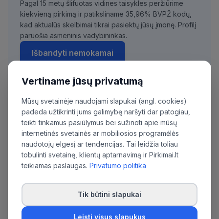
Pagal 15 metų šlifuotas vidines taisykles peržiūrime
kiekvieną pirkimą ir patiksliname 35,96% BVPŽ kodų,
kad aktualūs skelbimai tikrai pasiektų jūsų įmonę. Profilį
paruošia asmeninis vadybininkas.
Išbandyti nemokamai
Vertiname jūsų privatumą
Mūsų svetainėje naudojami slapukai (angl. cookies)
Daugiau pirkimų iš šios organizacijos:
padeda užtikrinti jums galimybę naršyti dar patogiau,
Kauno rajono savivaldybės administracija
teikti tinkamus pasiūlymus bei sužinoti apie mūsų
internetinės svetainės ar mobiliosios programėlės
naudotojų elgesį ar tendencijas. Tai leidžia toliau
tobulinti svetainę, klientų aptarnavimą ir Pirkimai.lt
teikiamas paslaugas.
Privatumo politika
Tik būtini slapukai
Leisti visus slapukus