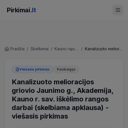
Pirkimai
.lt
Pradžia
/
Skelbimai
/
Kauno rajono savivaldybės administracija
/
Kanalizuoto melioracijos griovio Jaunimo g., Akademija, Kauno r. sav. iškėlimo rangos darbai (skelbiama apklausa)
Viešasis pirkimas
Pasibaigęs
Kanalizuoto melioracijos
griovio Jaunimo g., Akademija,
Kauno r. sav. iškėlimo rangos
darbai (skelbiama apklausa)
-
viešasis pirkimas