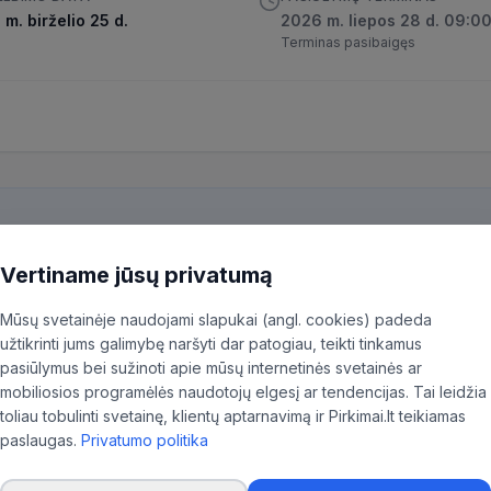
m. birželio 25 d.
2026 m. liepos 28 d. 09:0
Terminas pasibaigęs
Vertiname jūsų privatumą
kiekvieną pirkimą ir patiksliname 35,96% BVPŽ kodų, kad aktualūs skel
ninkas.
Mūsų svetainėje naudojami slapukai (angl. cookies) padeda
užtikrinti jums galimybę naršyti dar patogiau, teikti tinkamus
pasiūlymus bei sužinoti apie mūsų internetinės svetainės ar
mobiliosios programėlės naudotojų elgesį ar tendencijas. Tai leidžia
toliau tobulinti svetainę, klientų aptarnavimą ir Pirkimai.lt teikiamas
ija
paslaugas.
Privatumo politika