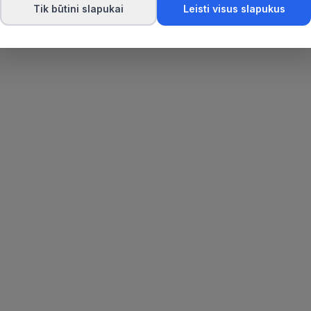
Tik būtini slapukai
Leisti visus slapukus