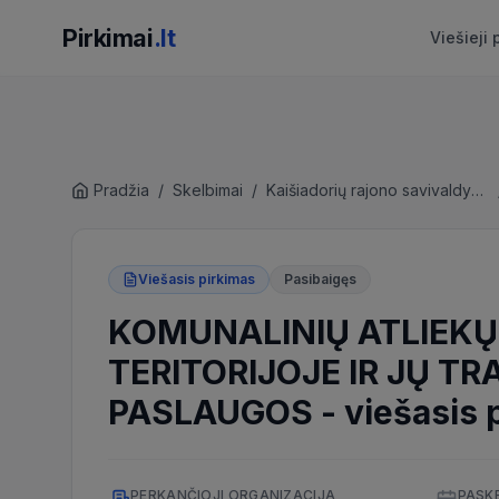
Pirkimai
.lt
Viešieji 
Pradžia
/
Skelbimai
/
Kaišiadorių rajono savivaldybės administracija
Viešasis pirkimas
Pasibaigęs
KOMUNALINIŲ ATLIEKŲ
TERITORIJOJE IR JŲ T
PASLAUGOS
-
viešasis 
PERKANČIOJI ORGANIZACIJA
PASK