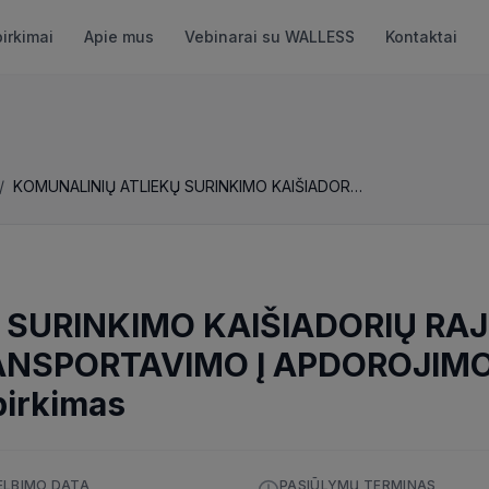
pirkimai
Apie mus
Vebinarai su WALLESS
Kontaktai
/
KOMUNALINIŲ ATLIEKŲ SURINKIMO KAIŠIADORIŲ RAJONO SAVIVALDYBĖS TERITORIJOJE IR JŲ TRANSPORTAVIMO Į APDOROJIMO ĮRENGINIUS, VIETAS PASLAUGOS
 SURINKIMO KAIŠIADORIŲ RA
RANSPORTAVIMO Į APDOROJIMO
pirkimas
ELBIMO DATA
PASIŪLYMŲ TERMINAS