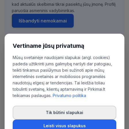
kad aktualūs skelbimai tikrai pasiektų jūsų įmonę. Profilį
paruošia asmeninis vadybininkas.
Išbandyti nemokamai
Vertiname jūsų privatumą
Daugiau pirkimų iš šios organizacijos:
Mūsų svetainėje naudojami slapukai (angl. cookies)
Išteklių agentūra prie Lietuvos Respublikos
padeda užtikrinti jums galimybę naršyti dar patogiau,
vidaus reikalų ministerijos
teikti tinkamus pasiūlymus bei sužinoti apie mūsų
internetinės svetainės ar mobiliosios programėlės
naudotojų elgesį ar tendencijas. Tai leidžia toliau
tobulinti svetainę, klientų aptarnavimą ir Pirkimai.lt
teikiamas paslaugas.
Privatumo politika
Tik būtini slapukai
Leisti visus slapukus