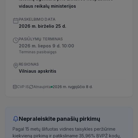
vidaus reikalų ministerijos
PASKELBIMO DATA
2026 m. birželio 25 d.
PASIŪLYMŲ TERMINAS
2026 m. liepos 9 d. 10:00
Terminas pasibaigęs
REGIONAS
Vilniaus apskritis
CVP IS
Atnaujinta
2026 m. rugpjūčio 8 d.
Nepraleiskite panašių pirkimų
Pagal 15 metų šlifuotas vidines taisykles peržiūrime
kiekvieną pirkimą ir patiksliname 35,96% BVPŽ kodų,