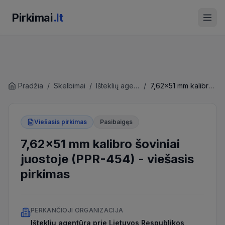
Pirkimai
.lt
Pradžia
/
Skelbimai
/
Išteklių agentūra prie Lietuvos Respublikos vidaus reikalų ministerijos
/
7,62x51 mm kalibro šoviniai juostoje (PPR-454)
Viešasis pirkimas
Pasibaigęs
7,62x51 mm kalibro šoviniai
juostoje (PPR-454)
-
viešasis
pirkimas
PERKANČIOJI ORGANIZACIJA
Išteklių agentūra prie Lietuvos Respublikos