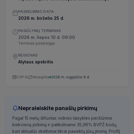
PASKELBIMO DATA
2026 m. birželio 25 d.
PASIŪLYMŲ TERMINAS
2026 m. liepos 10 d. 09:00
Terminas pasibaigęs
REGIONAS
Alytaus apskritis
CVP IS
Atnaujinta
2026 m. rugpjūčio 9 d.
Nepraleiskite panašių pirkimų
Pagal 15 metų šlifuotas vidines taisykles peržiūrime
kiekvieną pirkimą ir patiksliname 35,96% BVPŽ kodų,
kad aktualūs skelbimai tikrai pasiektų jūsų įmonę. Profilį