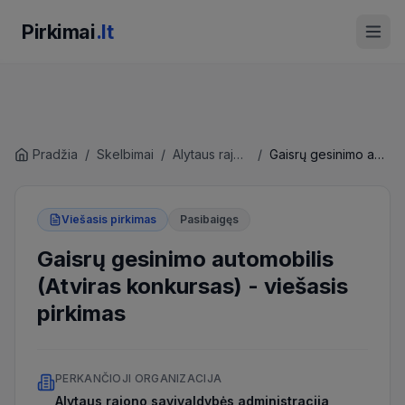
Pirkimai
.lt
Pradžia
/
Skelbimai
/
Alytaus rajono savivaldybės administracija
/
Gaisrų gesinimo automobilis (Atviras konkursas)
Viešasis pirkimas
Pasibaigęs
Gaisrų gesinimo automobilis
(Atviras konkursas)
-
viešasis
pirkimas
PERKANČIOJI ORGANIZACIJA
Alytaus rajono savivaldybės administracija