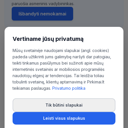
paruošia asmeninis vadybininkas.
Išbandyti nemokamai
Vertiname jūsų privatumą
Daugiau pirkimų iš šios organizacijos:
Mūsų svetainėje naudojami slapukai (angl. cookies)
Alytaus rajono savivaldybės administracija
padeda užtikrinti jums galimybę naršyti dar patogiau,
teikti tinkamus pasiūlymus bei sužinoti apie mūsų
internetinės svetainės ar mobiliosios programėlės
naudotojų elgesį ar tendencijas. Tai leidžia toliau
tobulinti svetainę, klientų aptarnavimą ir Pirkimai.lt
teikiamas paslaugas.
Privatumo politika
Tik būtini slapukai
Leisti visus slapukus