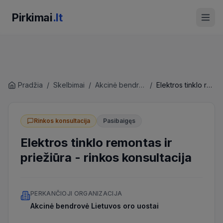
Pirkimai
.lt
Pradžia
/
Skelbimai
/
Akcinė bendrovė Lietuvos oro uostai
/
Elektros tinklo remontas ir priežiūra
Rinkos konsultacija
Pasibaigęs
Elektros tinklo remontas ir
priežiūra
-
rinkos konsultacija
PERKANČIOJI ORGANIZACIJA
Akcinė bendrovė Lietuvos oro uostai