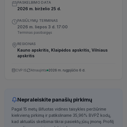
PASKELBIMO DATA
2026 m. birželio 25 d.
PASIŪLYMŲ TERMINAS
2026 m. liepos 3 d. 17:00
Terminas pasibaigęs
REGIONAS
Kauno apskritis, Klaipėdos apskritis, Vilniaus
apskritis
CVP IS
Atnaujinta
2026 m. rugpjūčio 6 d.
Nepraleiskite panašių pirkimų
Pagal 15 metų šlifuotas vidines taisykles peržiūrime
kiekvieną pirkimą ir patiksliname 35,96% BVPŽ kodų,
kad aktualūs skelbimai tikrai pasiektų jūsų įmonę. Profilį