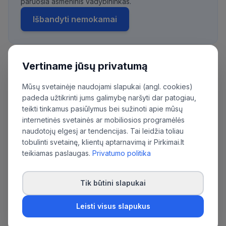
paruošia asmeninis vadybininkas.
Išbandyti nemokamai
Vertiname jūsų privatumą
Daugiau pirkimų iš šios organizacijos:
Akcinė bendrovė Lietuvos oro uostai
Mūsų svetainėje naudojami slapukai (angl. cookies)
padeda užtikrinti jums galimybę naršyti dar patogiau,
teikti tinkamus pasiūlymus bei sužinoti apie mūsų
internetinės svetainės ar mobiliosios programėlės
naudotojų elgesį ar tendencijas. Tai leidžia toliau
tobulinti svetainę, klientų aptarnavimą ir Pirkimai.lt
teikiamas paslaugas.
Privatumo politika
Tik būtini slapukai
Leisti visus slapukus