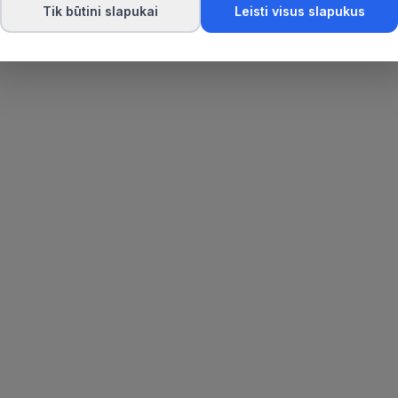
Tik būtini slapukai
Leisti visus slapukus