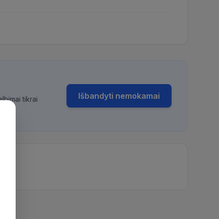
Išbandyti nemokamai
bimai tikrai