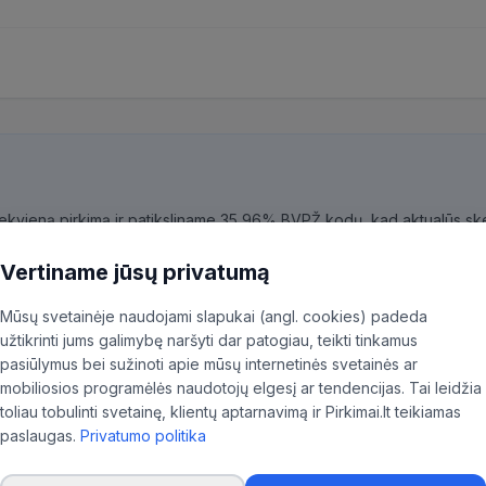
kiekvieną pirkimą ir patiksliname 35,96% BVPŽ kodų, kad aktualūs skel
ninkas.
Vertiname jūsų privatumą
Mūsų svetainėje naudojami slapukai (angl. cookies) padeda
užtikrinti jums galimybę naršyti dar patogiau, teikti tinkamus
pasiūlymus bei sužinoti apie mūsų internetinės svetainės ar
 Santaros klinikos
mobiliosios programėlės naudotojų elgesį ar tendencijas. Tai leidžia
toliau tobulinti svetainę, klientų aptarnavimą ir Pirkimai.lt teikiamas
paslaugas.
Privatumo politika