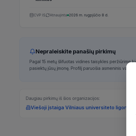
CVP IS
Atnaujinta
2026 m. rugpjūčio 8 d.
Nepraleiskite panašių pirkimų
Pagal 15 metų šlifuotas vidines taisykles peržiūrime 
pasiektų jūsų įmonę. Profilį paruošia asmeninis vadybi
Daugiau pirkimų iš šios organizacijos:
Viešoji įstaiga Vilniaus universiteto ligoninė