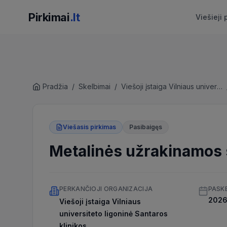
Pirkimai
.lt
Viešieji 
Pradžia
/
Skelbimai
/
Viešoji įstaiga Vilniaus universiteto ligoninė Santaros klinikos
Viešasis pirkimas
Pasibaigęs
Metalinės užrakinamos sp
PERKANČIOJI ORGANIZACIJA
PASK
2026 
Viešoji įstaiga Vilniaus
universiteto ligoninė Santaros
klinikos