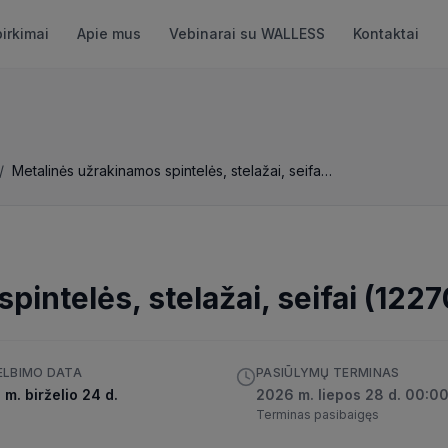
pirkimai
Apie mus
Vebinarai su WALLESS
Kontaktai
/
Metalinės užrakinamos spintelės, stelažai, seifai (12270)
intelės, stelažai, seifai (1227
ELBIMO DATA
PASIŪLYMŲ TERMINAS
m. birželio 24 d.
2026 m. liepos 28 d. 00:0
Terminas pasibaigęs