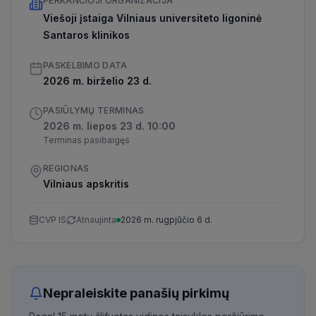
PERKANČIOJI ORGANIZACIJA
Viešoji įstaiga Vilniaus universiteto ligoninė
Santaros klinikos
PASKELBIMO DATA
2026 m. birželio 23 d.
PASIŪLYMŲ TERMINAS
2026 m. liepos 23 d. 10:00
Terminas pasibaigęs
REGIONAS
Vilniaus apskritis
CVP IS
Atnaujinta
2026 m. rugpjūčio 6 d.
Nepraleiskite panašių pirkimų