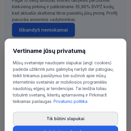
Pagal 15 metų šlifuotas vidines taisykles peržiūrime
kiekvieną pirkimą ir patiksliname 35,96% BVPŽ kodų,
kad aktualūs skelbimai tikrai pasiektų jūsų įmonę. Profilį
paruošia asmeninis vadybininkas.
Išbandyti nemokamai
Vertiname jūsų privatumą
Daugiau pirkimų iš šios organizacijos:
Mūsų svetainėje naudojami slapukai (angl. cookies)
Viešoji įstaiga Vilniaus universiteto ligoninė
padeda užtikrinti jums galimybę naršyti dar patogiau,
teikti tinkamus pasiūlymus bei sužinoti apie mūsų
Santaros klinikos
internetinės svetainės ar mobiliosios programėlės
naudotojų elgesį ar tendencijas. Tai leidžia toliau
tobulinti svetainę, klientų aptarnavimą ir Pirkimai.lt
teikiamas paslaugas.
Privatumo politika
Tik būtini slapukai