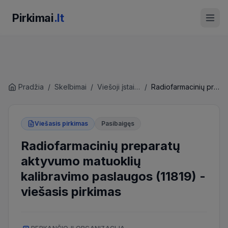
Pirkimai
.lt
Pradžia
/
Skelbimai
/
Viešoji įstaiga Vilniaus universiteto ligoninė Santaros klinikos
/
Radiofarmacinių preparatų aktyvumo matuoklių kalibravimo paslaugos (11819)
Viešasis pirkimas
Pasibaigęs
Radiofarmacinių preparatų
aktyvumo matuoklių
kalibravimo paslaugos (11819)
-
viešasis pirkimas