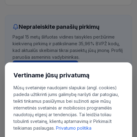
Nepraleiskite panašių pirkimų
Pagal 15 metų šlifuotas vidines taisykles peržiūrime
kiekvieną pirkimą ir patiksliname 35,96% BVPŽ kodų,
kad aktualūs skelbimai tikrai pasiektų jūsų įmonę. Profilį
paruošia asmeninis vadybininkas.
Išbandyti nemokamai
Vertiname jūsų privatumą
Mūsų svetainėje naudojami slapukai (angl. cookies)
padeda užtikrinti jums galimybę naršyti dar patogiau,
Daugiau pirkimų iš šios organizacijos:
teikti tinkamus pasiūlymus bei sužinoti apie mūsų
internetinės svetainės ar mobiliosios programėlės
Valstybės sienos apsaugos tarnyba prie
naudotojų elgesį ar tendencijas. Tai leidžia toliau
Lietuvos Respublikos vidaus reikalų
tobulinti svetainę, klientų aptarnavimą ir Pirkimai.lt
ministerijos
teikiamas paslaugas.
Privatumo politika