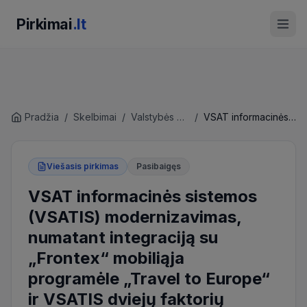
Pirkimai
.lt
Pradžia
/
Skelbimai
/
Valstybės sienos apsaugos tarnyba prie Lietuvos Respublikos vidaus reikalų ministerijos
/
VSAT informacinės sistemos (VSATIS) modernizavimas, numatant integraciją su „Frontex“ mobiliąja programėle „Travel to Europe“ ir VSATIS dviejų faktorių autentifikavimo paslaugos (MVP)
Viešasis pirkimas
Pasibaigęs
VSAT informacinės sistemos
(VSATIS) modernizavimas,
numatant integraciją su
„Frontex“ mobiliąja
programėle „Travel to Europe“
ir VSATIS dviejų faktorių