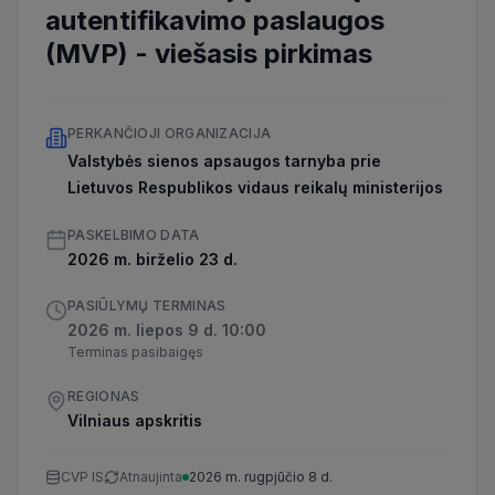
autentifikavimo paslaugos
(MVP)
-
viešasis pirkimas
PERKANČIOJI ORGANIZACIJA
Valstybės sienos apsaugos tarnyba prie
Lietuvos Respublikos vidaus reikalų ministerijos
PASKELBIMO DATA
2026 m. birželio 23 d.
PASIŪLYMŲ TERMINAS
2026 m. liepos 9 d. 10:00
Terminas pasibaigęs
REGIONAS
Vilniaus apskritis
CVP IS
Atnaujinta
2026 m. rugpjūčio 8 d.