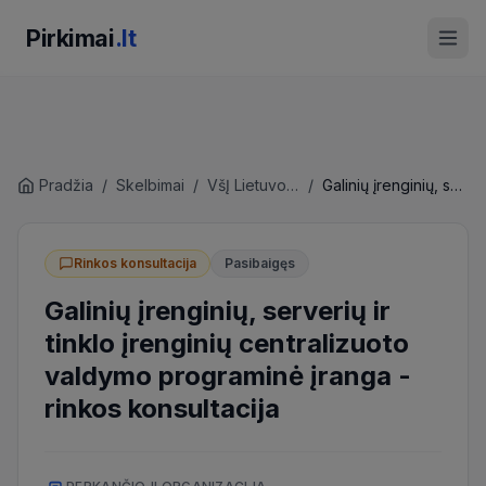
Pirkimai
.lt
Pradžia
/
Skelbimai
/
VšĮ Lietuvos nacionalinis radijas ir televizija
/
Galinių įrenginių, serverių ir tinklo įrenginių centralizuoto valdymo programinė įranga
Rinkos konsultacija
Pasibaigęs
Galinių įrenginių, serverių ir
tinklo įrenginių centralizuoto
valdymo programinė įranga
-
rinkos konsultacija