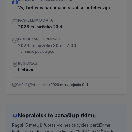
PERKANČIOJI ORGANIZACIJA
VšĮ Lietuvos nacionalinis radijas ir televizija
PASKELBIMO DATA
2026 m. birželio 23 d.
PASIŪLYMŲ TERMINAS
2026 m. birželio 30 d. 17:00
Terminas pasibaigęs
REGIONAS
Lietuva
CVP IS
Atnaujinta
2026 m. rugpjūčio 9 d.
Nepraleiskite panašių pirkimų
Pagal 15 metų šlifuotas vidines taisykles peržiūrime
kiekvieną pirkimą ir patiksliname 35,96% BVPŽ kodų,