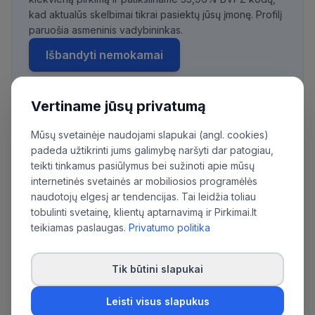
kad aktualūs skelbimai tikrai pasiektų jūsų įmonę. Profilį
paruošia asmeninis vadybininkas.
Išbandyti nemokamai
Vertiname jūsų privatumą
Daugiau pirkimų iš šios organizacijos:
Mūsų svetainėje naudojami slapukai (angl. cookies)
VšĮ Lietuvos nacionalinis radijas ir televizija
padeda užtikrinti jums galimybę naršyti dar patogiau,
teikti tinkamus pasiūlymus bei sužinoti apie mūsų
internetinės svetainės ar mobiliosios programėlės
naudotojų elgesį ar tendencijas. Tai leidžia toliau
tobulinti svetainę, klientų aptarnavimą ir Pirkimai.lt
teikiamas paslaugas.
Privatumo politika
Tik būtini slapukai
Leisti visus slapukus